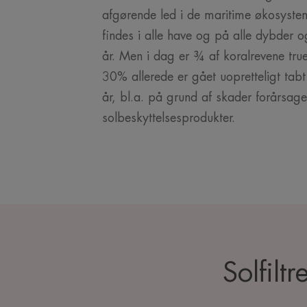
afgørende led i de maritime økosystem
findes i alle have og på alle dybder og
år. Men i dag er ¾ af koralrevene tru
30% allerede er gået uopretteligt tabt
år, bl.a. på grund af skader forårsage
solbeskyttelsesprodukter.
Solfilt