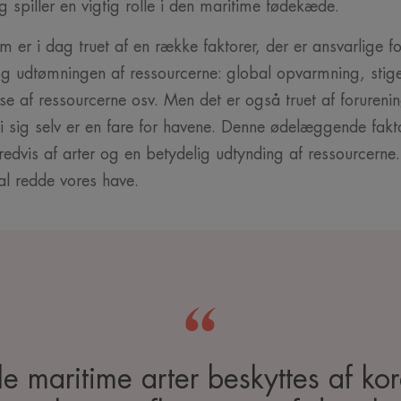
g spiller en vigtig rolle i den maritime fødekæde.
m er i dag truet af en række faktorer, der er ansvarlige f
 og udtømningen af ressourcerne: global opvarmning, stig
se af ressourcerne osv. Men det er også truet af forurenin
 i sig selv er en fare for havene. Denne ødelæggende fakto
edvis af arter og en betydelig udtynding af ressourcerne.
kal redde vores have.
e maritime arter beskyttes af ko