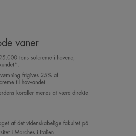
ode vaner
 25.000 tons solcreme i havene,
ekundet*.
svømning frigives 25% af
lcreme til havvandet
dens koraller menes at være direkte
get af det videnskabelige fakultet på
sitet i Marches i Italien