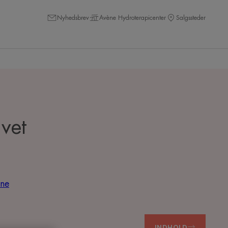
Nyhedsbrev
Avène Hydroterapicenter
Salgssteder
avet
ene
INDHOLD