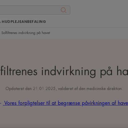
Å HUDPLEJEANBEFALING
Solfiltrenes indvirkning på havet
filtrenes indvirkning på h
Opdateret den
21.01.2025
, valideret af
den medicinske direktion
.
Vores forpligtelser til at begrænse påvirkningen af hav