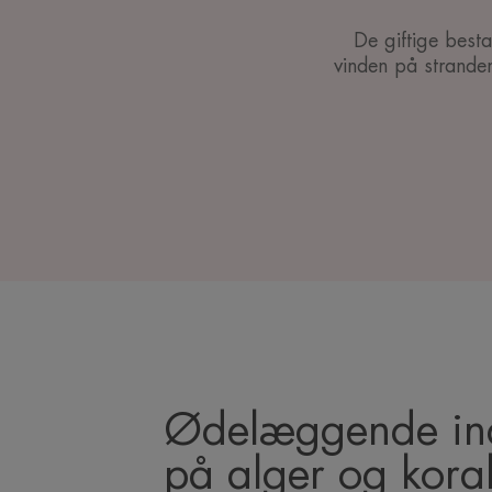
De giftige best
vinden på strande
Ødelæggende ind
på alger og koral