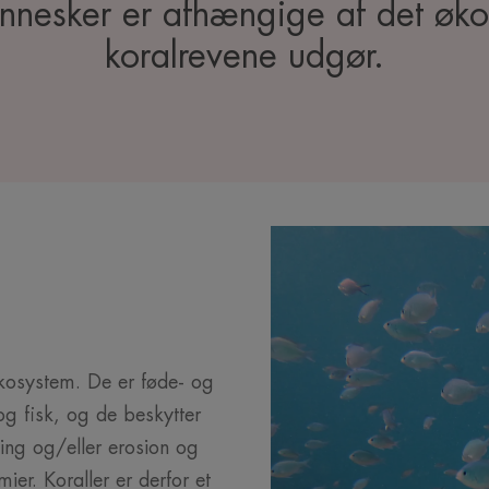
ennesker er afhængige af det øk
koralrevene udgør.
økosystem. De er føde- og
og fisk, og de beskytter
ng og/eller erosion og
ier. Koraller er derfor et