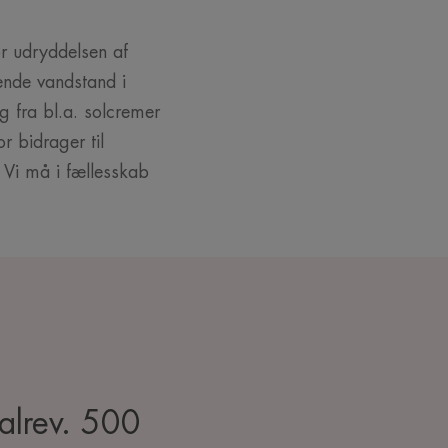
or udryddelsen af
ende vandstand i
g fra bl.a. solcremer
r bidrager til
 Vi må i fællesskab
ralrev. 500