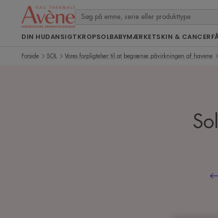
DIN HUD
ANSIGT
KROP
SOL
BABY
MÆRKET
SKIN & CANCER
F
Forside
SOL
Vores forpligtelser til at begrænse påvirkningen af havene
Sol