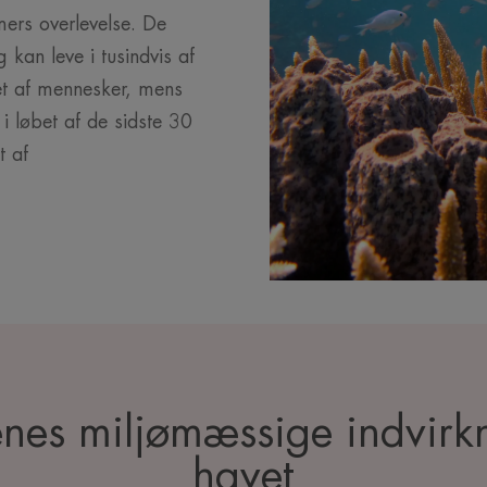
ers overlevelse. De
 kan leve i tusindvis af
et af mennesker, mens
 i løbet af de sidste 30
t af
renes miljømæssige indvir
havet