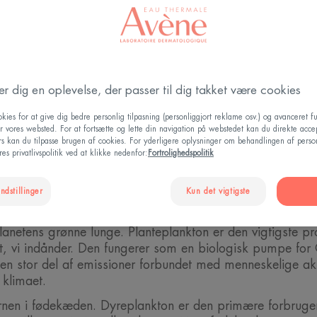
 truet
der dig en oplevelse, der passer til dig takket være cookies
jedele af vores planet. De er hjemsted for en rig kilde ti
istens vores klimabalance. Mange populationers og arters
kies for at give dig bedre personlig tilpasning (personliggjort reklame osv.) og avanceret fu
r vores websted. For at fortsætte og lette din navigation på webstedet kan du direkte acce
 skal faktisk Det maritime økosystem består af flere mi
ers kan du tilpasse brugen af cookies. For yderligere oplysninger om behandlingen af perso
es privatlivspolitik ved at klikke nedenfor:
Fortrolighedspolitik
egulere ilt- og kuldioxidindholdet i den atmosfære, vi ind
 for den maritime biodiversitet. Koraller er et vigtigt økos
ndstillinger
Kun det vigtigste
arelse af mange maritime arter.
lanetens grønne lunge. Planteplankton er den vigtigste pro
lt, vi indånder. Den fungerer som en biologisk pumpe fo
en stor del af emissioner forbundet med menneskelige akt
 klimaet.
rnen i fødekæden. Dyreplankton er den primære forbruger