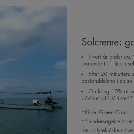
Solcreme: g
Hvert år ender ca.
svarende til 1 liter i s
Efter 20 minutters 
bestanddelene i en so
Omkring 10% af ver
påvirket af UV-filtre**
*Kilde: Green Cross
** undersøgelse foreta
det polytekniske univer