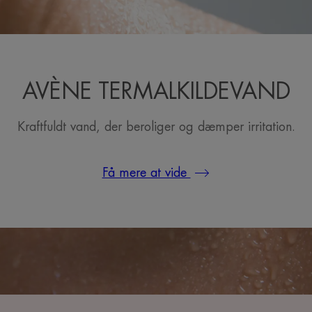
AVÈNE TERMALKILDEVAND
Kraftfuldt vand, der beroliger og dæmper irritation.
Få mere at vide