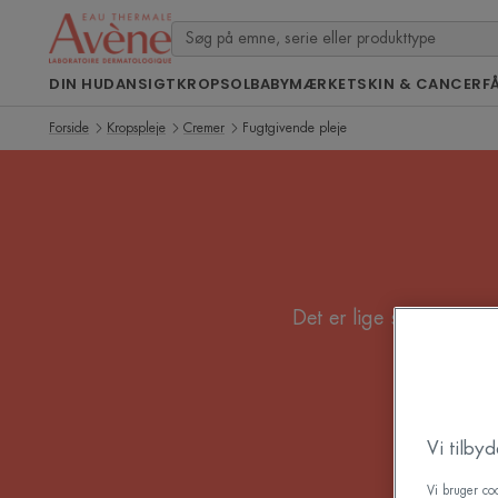
DIN HUD
ANSIGT
KROP
SOL
BABY
MÆRKET
SKIN & CANCER
F
Forside
Kropspleje
Cremer
Fugtgivende pleje
Det er lige så vigtigt f
fugtb
Vi tilby
Vi bruger coo