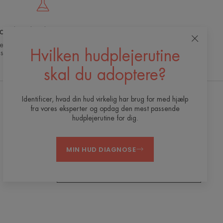
anebrydende innovation
dermokosmetisk ekspertise til effektiv og
Hvilken hudplejerutine
sikker hudpleje af høj lvalitet
skal du adoptere?
Identificer, hvad din hud virkelig har brug for med hjælp
fra vores eksperter og opdag den mest passende
Modtag vores nyhedsbrev
hudplejerutine for dig.
Vi står altid klar til at hjælpe din hud. Alle vores
tips til at passe på din hud hver dag.
MIN HUD DIAGNOSE
TILMELD DIG NYHEDSBREVET