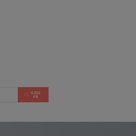
SØG
PÅ