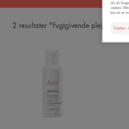
når du bruge
cookies. Ell
kan du se vor
2 resultater "Fugtgivende pleje"
Cookie - i
Lipid-
replenishing
Cream
|
Creme
til
atopisk
hud