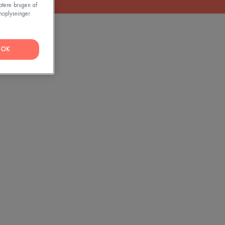
ptere brugen af
noplysninger
OK