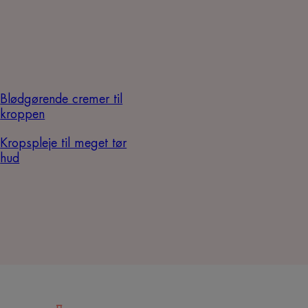
Blødgørende cremer til
kroppen
Kropspleje til meget tør
hud