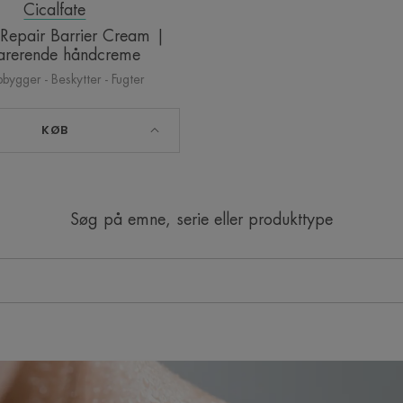
Cicalfate
epair Barrier Cream |
arerende håndcreme
ygger - Beskytter - Fugter
KØB
Søg på emne, serie eller produkttype