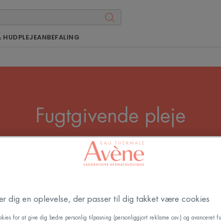
Å HUDPLEJEANBEFALING
Fugtgivende pleje
or din krop som for dit ansigt at holde din hud fugtet. Nyd
alance og pleje hver dag med en fugtighedscreme til kr
Alle Cremer
der dig en oplevelse, der passer til dig takket være cookies
kies for at give dig bedre personlig tilpasning (personliggjort reklame osv.) og avanceret fu