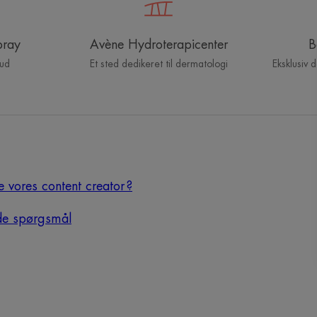
pray
Avène Hydroterapicenter
B
hud
Et sted dedikeret til dermatologi
Eksklusiv 
e vores content creator ?
ede spørgsmål