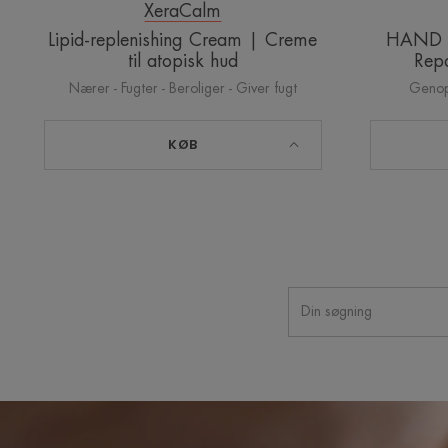
XeraCalm
Lipid-replenishing Cream | Creme
HAND R
til atopisk hud
Rep
Nærer - Fugter - Beroliger - Giver fugt
Genopb
KØB