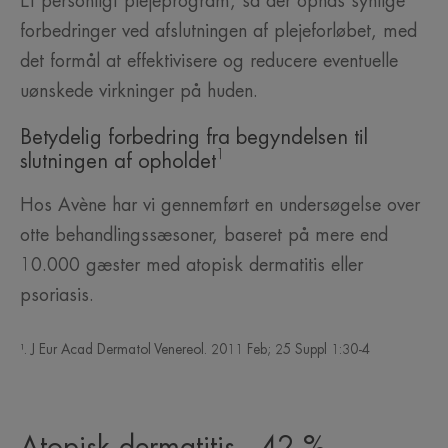
Et personligt plejeprogram, så der opnås synlige
forbedringer ved afslutningen af plejeforløbet, med
det formål at effektivisere og reducere eventuelle
uønskede virkninger på huden.
Betydelig forbedring fra begyndelsen til
1
slutningen af opholdet
Hos Avène har vi gennemført en undersøgelse over
otte behandlingssæsoner, baseret på mere end
10.000 gæster med atopisk dermatitis eller
psoriasis.
¹. J Eur Acad Dermatol Venereol. 2011 Feb; 25 Suppl 1:30-4
Atopisk dermatitis - 42 %