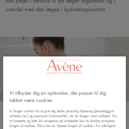
kan plejes i henhold til din læges afgørelsen og i
samråd med den lægen i hydroterapicentret.
Vi tilbyder dig en oplevelse, der passer til dig
takket være cookies
Vi bruger cookies for at give dig bedre personlig tilpasning (personliggjort
reklame osv.) og avanceret funktionalitet, når du bruger vores websted. For
at fortsætte og lette din navigation på webstedet kan du direkte acceptere
brugen af cookies. Ellers kan du tilpasse brugen af cookies. For yderligere
Personlige behandlinger