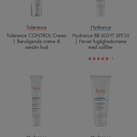
til
fugtighedscre
sensitiv
med
hud
solfilter
Tolerance
Hydrance
Tolérance CONTROL Cream
Hydrance BB LIGHT SPF30
| Beroligende creme til
| Farvet fugtighedscreme
sensitiv hud
med solfilter
1
Hydrance
Hydrance
BB
RICH
RICH
Hydrating
SPF30
Cream
|
|
Farvet
Fugtighedscre
fugtighedscreme
creme
med
til
solfilter
tør