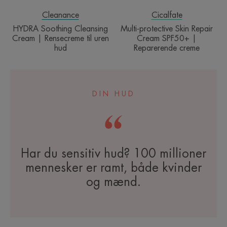
hud
creme
Cleanance
Cicalfate
HYDRA Soothing Cleansing
Multi-protective Skin Repair
Cream | Rensecreme til uren
Cream SPF50+ |
hud
Reparerende creme
DIN HUD
Har du sensitiv hud? 100 millioner
mennesker er ramt, både kvinder
og mænd.