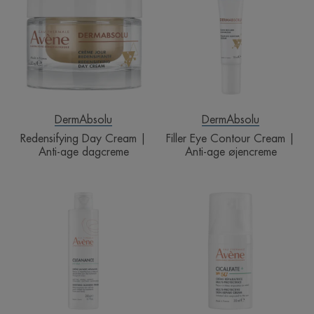
Cream
Contour
|
Cream
Anti-
|
age
Anti-
dagcreme
age
øjencreme
DermAbsolu
DermAbsolu
Redensifying Day Cream |
Filler Eye Contour Cream |
Anti-age dagcreme
Anti-age øjencreme
HYDRA
Multi-
Soothing
protective
Cleansing
Skin
Cream
Repair
|
Cream
Rensecreme
SPF50+
til
|
uren
Reparerende