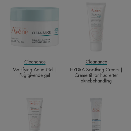
Mattifying
HYDRA
Aqua-
Soothing
Gel
Cream
|
|
Fugtgivende
Creme
gel
til
tør
hud
efter
aknebehandlin
Cleanance
Cleanance
Mattifying Aqua-Gel |
HYDRA Soothing Cream |
Fugtgivende gel
Creme til tør hud efter
aknebehandling
Tolérance
Hydrance
CONTROL
BB
Cream
LIGHT
|
SPF30
Beroligende
|
creme
Farvet