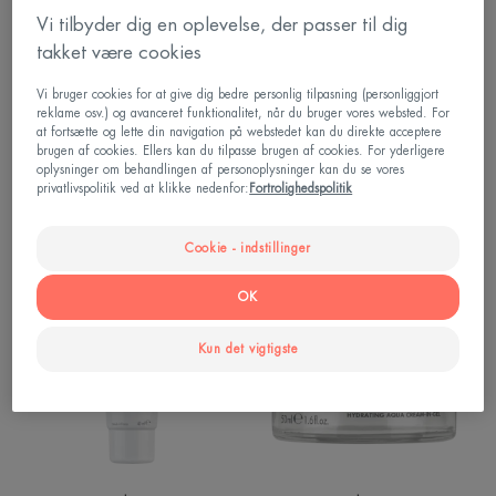
|
cream
Vi tilbyder dig en oplevelse, der passer til dig
Creme
takket være cookies
til
tør
Vi bruger cookies for at give dig bedre personlig tilpasning (personliggjort
hud
reklame osv.) og avanceret funktionalitet, når du bruger vores websted. For
at fortsætte og lette din navigation på webstedet kan du direkte acceptere
brugen af cookies. Ellers kan du tilpasse brugen af cookies. For yderligere
Tolerance
Hydrance
oplysninger om behandlingen af personoplysninger kan du se vores
privatlivspolitik ved at klikke nedenfor:
Fortrolighedspolitik
HYDRA-10 Cream | Creme
HYDRANCE LIGHT
til tør hud
Hydrating cream
Cookie - indstillinger
HYDRANCE
HYDRANCE
SPF30
AQUA-
OK
|
GEL
Fugtgivende
Hydrating
Kun det vigtigste
dagcreme
aqua
med
gel-
solfaktor
cream
30