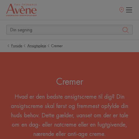
Salgssteder
Forside
Ansigtspleje
Cremer
Cremer
Hvad er den bedste ansigtscreme til dig? Din
ansigtscreme skal først og fremmest opfylde din
huds behov. Dette gælder, uanset om der er tale
om en dag- eller natcreme eller en fugtgivende,
nærende eller anti-age creme.