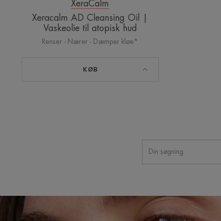
XeraCalm
Xeracalm AD Cleansing Oil |
Vaskeolie til atopisk hud
Renser - Nærer - Dæmper kløe*
KØB