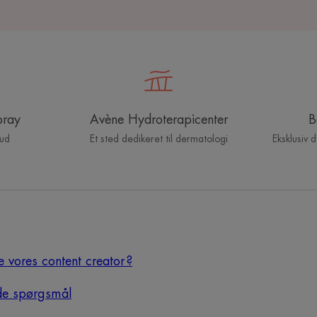
pray
Avène Hydroterapicenter
B
hud
Et sted dedikeret til dermatologi
Eksklusiv 
e vores content creator ?
ede spørgsmål