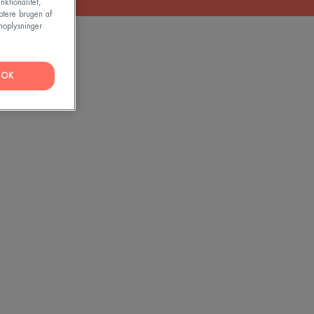
nktionalitet,
ptere brugen af
noplysninger
OK