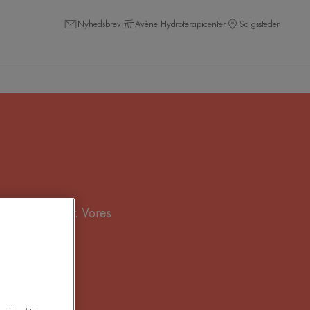
Nyhedsbrev
Avène Hydroterapicenter
Salgssteder
n hud mere tør. Vores
dbarrieren.