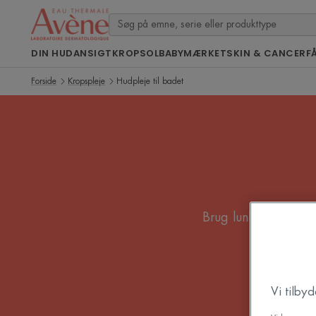
DIN HUD
ANSIGT
KROP
SOL
BABY
MÆRKET
SKIN & CANCER
F
Forside
Kropspleje
Hudpleje til badet
Brug lunkent vand i 
hudplejepr
Vi tilby