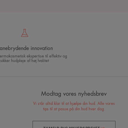
anebrydende innovation
dermokosmetisk ekspertise til effektiv og
Hvilken hudplejerutine
sikker hudpleje af høj lvalitet
skal du adoptere?
Identificer, hvad din hud virkelig har brug for med hjælp
fra vores eksperter og opdag den mest passende
Modtag vores nyhedsbrev
hudplejerutine for dig.
Vi står altid klar til at hjælpe din hud. Alle vores
tips til at passe på din hud hver dag.
MIN HUD DIAGNOSE