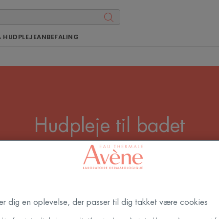
Å HUDPLEJEANBEFALING
Hudpleje til badet
badet i stedet for varmt vand, da varmt vand kan gøre di
odukter beskytter huden mod udtørring og respekterer hu
der dig en oplevelse, der passer til dig takket være cookies