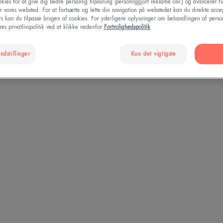
kies for at give dig bedre personlig tilpasning (personliggjort reklame osv.) og avanceret fu
r vores websted. For at fortsætte og lette din navigation på webstedet kan du direkte acce
ers kan du tilpasse brugen af cookies. For yderligere oplysninger om behandlingen af perso
es privatlivspolitik ved at klikke nedenfor:
Fortrolighedspolitik
ndstillinger
Kun det vigtigste