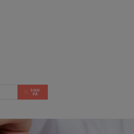
SØG
PÅ