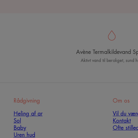
Avène Termalkildevand S
Aktivt vand til beroliget, sund 
Rådgivning
Om os
Heling af ar
Vil du vær
Sol
Kontakt
Baby
Ofte still
Uren hud