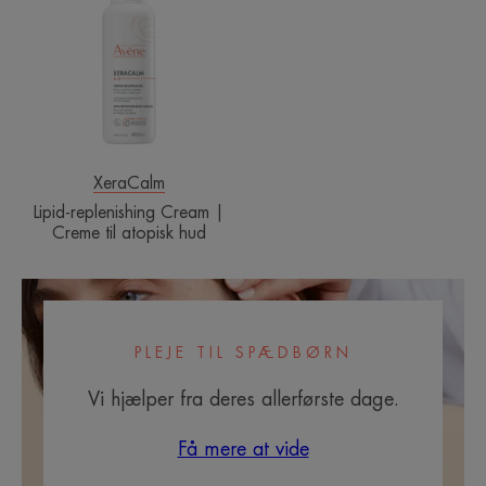
Cream
|
Creme
til
atopisk
hud
XeraCalm
Lipid-replenishing Cream |
Creme til atopisk hud
PLEJE TIL SPÆDBØRN
Vi hjælper fra deres allerførste dage.
Få mere at vide