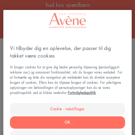
hud hos spædbørn
3 resultater "Hudpleje til meget tør hud og
Vi tilbyder dig en oplevelse, der passer til dig
eksem"
takket være cookies
XeraCalm
Vi bruger cookies for at give dig bedre personlig tilpasning (personliggjort
reklame osv.) og avanceret funktionalitet, når du bruger vores websted. For
AD
at fortsætte og lette din navigation på webstedet kan du direkte acceptere
Soothing
brugen af cookies. Ellers kan du tilpasse brugen af cookies. For yderligere
oplysninger om behandlingen af personoplysninger kan du se vores
Concentrate
privatlivspolitik ved at klikke nedenfor:
Fortrolighedspolitik
|
Beroligende
creme
Cookie - indstillinger
til
OK
tør
og
XeraCalm