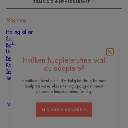
TILMELD DIG NYHEDSBREVET
Rådgivning
Heling af ar
Sol
Baby
Uren hud
Fedtet og uren hud
Hvilken hudplejerutine skal
Kombineret hud
du adoptere?
Tør hud
Tørhed og dehydrering
Identificer, hvad din hud virkelig har brug for med
hjælp fra vores eksperter og opdag den mest
Om os
passende hudplejerutine for dig.
Vil du være vores content
Ofte stillede
Kontakt
MIN HUD DIAGNOSE
creator ?
spørgsmål