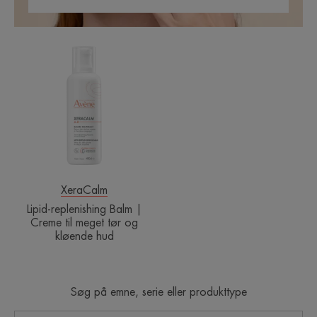
Lipid-
replenishing
Balm
|
Creme
til
meget
tør
og
kløende
XeraCalm
hud
Lipid-replenishing Balm |
Creme til meget tør og
kløende hud
Søg på emne, serie eller produkttype