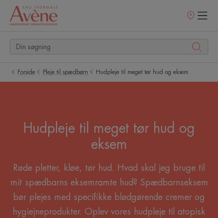
Salgssteder
Forside
Pleje til spædbørn
Hudpleje til meget tør hud og eksem
Hudpleje til meget tør hud og
eksem
Røde pletter, kløe, tør hud. Hvad skal jeg bruge til
mit spædbarns eksemramte hud? Spædbarnseksem
bør plejes med specifikke blødgørende cremer og
hygiejneprodukter. Oplev vores hudpleje til atopisk