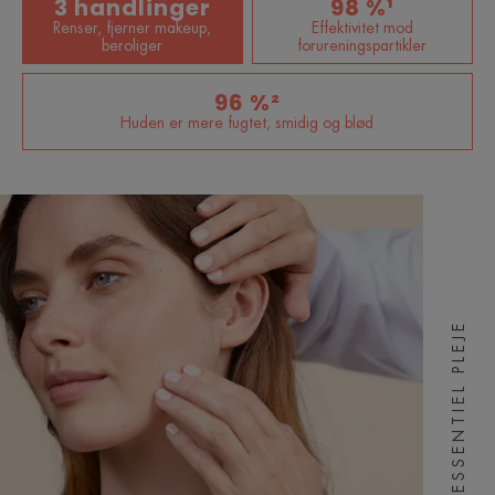
3 handlinger
98 %¹
Renser, fjerner makeup,
Effektivitet mod
beroliger
forureningspartikler
96 %²
Huden er mere fugtet, smidig og blød
ESSENTIEL PLEJE