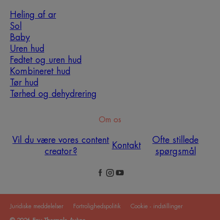
Heling af ar
Sol
Baby
Uren hud
Fedtet og uren hud
Kombineret hud
Tør hud
Tørhed og dehydrering
Om os
Vil du være vores content
Ofte stillede
Kontakt
creator ?
spørgsmål
Juridiske meddelelser
Fortrolighedspolitik
Cookie - indstillinger