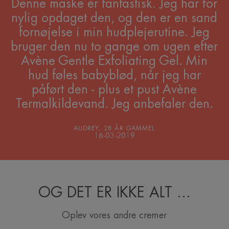
Denne maske er fantastisk. Jeg har for
nylig opdaget den, og den er en sand
fornøjelse i min hudplejerutine. Jeg
bruger den nu to gange om ugen efter
Avène Gentle Exfoliating Gel. Min
hud føles babyblød, når jeg har
påført den - plus et pust Avène
Termalkildevand. Jeg anbefaler den.
AUDREY, 28 ÅR GAMMEL
16-03-2019
OG DET ER IKKE ALT ...
Oplev vores andre cremer