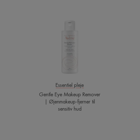
Gentle
Eye
Makeup
Remover
|
Øjenmakeup-
fjerner
til
sensitiv
hud
Essentiel pleje
Gentle Eye Makeup Remover
| Øjenmakeup-fjerner til
sensitiv hud