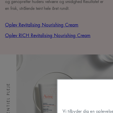
og genopretter hudens velvære og smidighed Resultatet er
en frisk, strålende teint hele året rundt.
Oplev Revitalising Nourishing Cream
Oplev RICH Revitalising Nourishing Cream
ESSENTIEL PLEJE
Vi tilbyder dig en oplevels