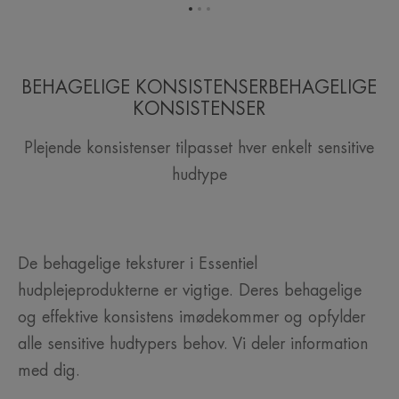
Gå
Gå
Gå
til
til
til
element
element
element
1
2
3
BEHAGELIGE KONSISTENSERBEHAGELIGE
KONSISTENSER
Plejende konsistenser tilpasset hver enkelt sensitive
hudtype
De behagelige teksturer i Essentiel
hudplejeprodukterne er vigtige. Deres behagelige
og effektive konsistens imødekommer og opfylder
alle sensitive hudtypers behov. Vi deler information
med dig.