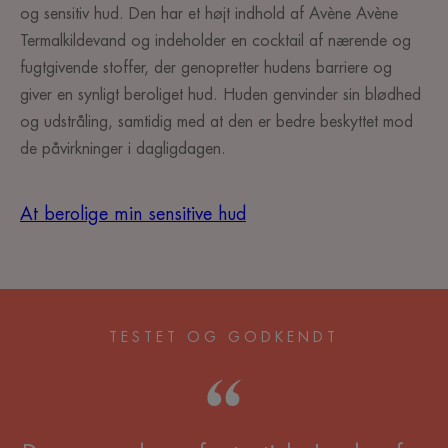
og sensitiv hud. Den har et højt indhold af Avène Avène
Termalkildevand og indeholder en cocktail af nærende og
fugtgivende stoffer, der genopretter hudens barriere og
giver en synligt beroliget hud. Huden genvinder sin blødhed
og udstråling, samtidig med at den er bedre beskyttet mod
de påvirkninger i dagligdagen.
At berolige min sensitive hud
TESTET OG GODKENDT