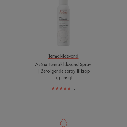
Termalkildevand
Spray
|
Beroligende
spray
til
krop
og
ansigt
Termalkildevand
Avène Termalkildevand Spray
| Beroligende spray til krop
og ansigt
3