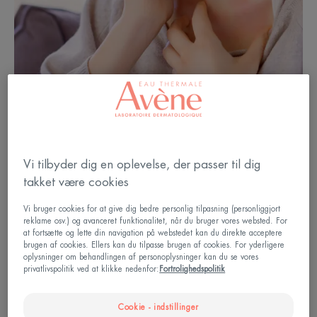
Vi tilbyder dig en oplevelse, der passer til dig
takket være cookies
Årsager til eksem i ansigtet og på
Vi bruger cookies for at give dig bedre personlig tilpasning (personliggjort
reklame osv.) og avanceret funktionalitet, når du bruger vores websted. For
halsen
at fortsætte og lette din navigation på webstedet kan du direkte acceptere
brugen af cookies. Ellers kan du tilpasse brugen af cookies. For yderligere
oplysninger om behandlingen af personoplysninger kan du se vores
Både atopisk eksem og kontakteksem kan opstå i
privatlivspolitik ved at klikke nedenfor:
Fortrolighedspolitik
ansigtet og på halsen. Ansigtseksem opstår især
Cookie - indstillinger
hos spædbørn og voksne. Nakkeeksem er