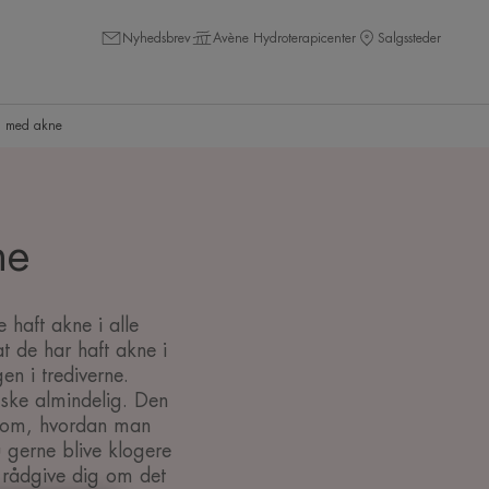
Nyhedsbrev
Avène Hydroterapicenter
Salgssteder
d med akne
ne
 haft akne i alle
t de har haft akne i
n i trediverne.
ske almindelig. Den
vl om, hvordan man
u gerne blive klogere
 rådgive dig om det