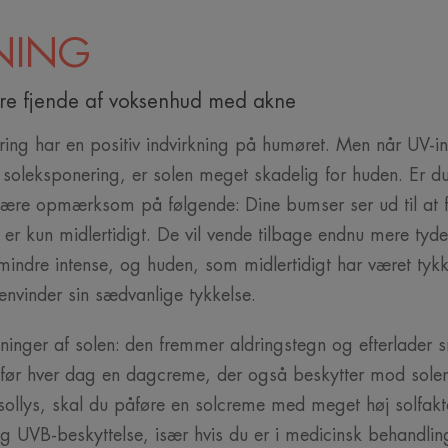
NING
ere fjende af voksenhud med akne
ing har en positiv indvirkning på humøret. Men når UV-in
soleksponering, er solen meget skadelig for huden. Er d
 være opmærksom på følgende: Dine bumser ser ud til at f
 er kun midlertidigt. De vil vende tilbage endnu mere tydel
r mindre intense, og huden, som midlertidigt har været tyk
envinder sin sædvanlige tykkelse.
ninger af solen: den fremmer aldringstegn og efterlader s
Påfør hver dag en dagcreme, der også beskytter mod sole
 sollys, skal du påføre en solcreme med meget høj solfak
g UVB-beskyttelse, især hvis du er i medicinsk behandli