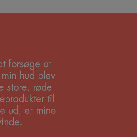
at forsøge at
 min hud blev
e store, røde
produkter til
ne ud, er mine
vinde.