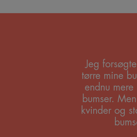
Jeg forsøgte
tørre mine b
endnu mere i
bumser. Men 
kvinder og st
bumse