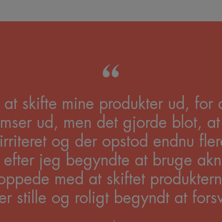
 at skifte mine produkter ud, for 
umser ud, men det gjorde blot, at
rriteret og der opstod endnu fler
efter jeg begyndte at bruge akne
oppede med at skiftet produkter
r stille og roligt begyndt at fors