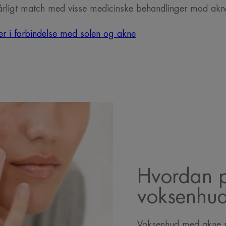
dårligt match med visse medicinske behandlinger mod akn
er i forbindelse med solen og akne
Hvordan p
voksenhu
Voksenhud med akne m