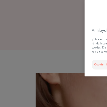
Vi tilby
Vi bruger coo
når du bruge
cookies. Ell
kan du se vor
Cookie - i