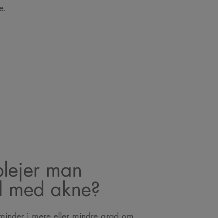
e.
lejer man
d med akne?
inder i mere eller mindre grad om