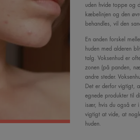
uden hvide toppe og 
kæbelinjen og den øvre
behandles, vil den sand
En anden forskel mell
huden med alderen bli
talg. Voksenhud er oft
zonen (på panden, næ
andre steder. Voksenhu
Det er derfor vigtigt,
egnede produkter til 
især, hvis du også er 
vigtigt at vide, at no
huden.