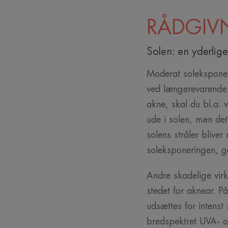
RÅDGIV
Solen: en yderlig
Moderat soleksponer
ved længerevarende 
akne, skal du bl.a.
ude i solen, men det
solens stråler blive
soleksponeringen, g
Andre skadelige virk
stedet for aknear. 
udsættes for intenst
bredspektret UVA- o