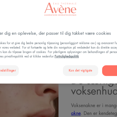
hele.
Opdateret den
28.11.2025
, valideret af
den medicinske direktion
.
Voksenakne: Identificér årsagerne og behandl dem effekt
der dig en oplevelse, der passer til dig takket være cookies
kies for at give dig bedre personlig tilpasning (personliggjort reklame osv.) og avanceret fu
r vores websted. For at fortsætte og lette din navigation på webstedet kan du direkte acce
ers kan du tilpasse brugen af cookies. For yderligere oplysninger om behandlingen af perso
es privatlivspolitik ved at klikke nedenfor:
Fortrolighedspolitik
ndstillinger
Kun det vigtigste
De særlig
voksenhu
Voksenakne er i mange
akne
. Den er kendeteg