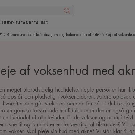
Å HUDPLEJEANBEFALING
?
Voksenakne: Identificér årsagerne og behandl dem effektivt
Pleje af voksenhu
leje af voksenhud med ak
 meget uforudsigelig hudlidelse: nogle personer har ikke
 opstår den pludselig i voksenalderen. Andre oplever, a
hvorefter den går væk i en periode for så at dukke op ige
e en ganske forvirrende hudlidelse men den er også gan
 en fjerdedel af alle kvinder. Er du voksen og er du i tvi
akne til og forhindrer en forværring af tilstanden? Vil d
m voksen skal pleje sin hud med akne? Vi står klar til at