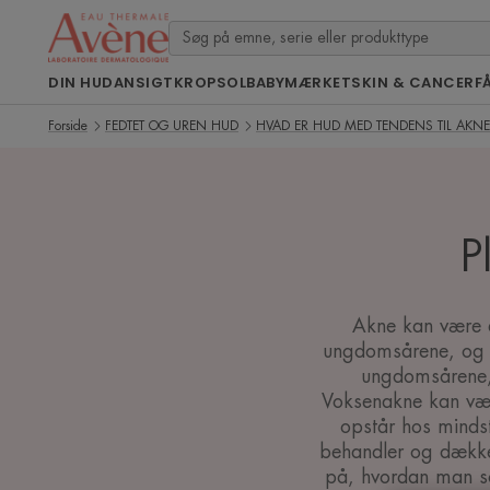
DIN HUD
ANSIGT
KROP
SOL
BABY
MÆRKET
SKIN & CANCER
F
Forside
FEDTET OG UREN HUD
HVAD ER HUD MED TENDENS TIL AKNE
P
Akne kan være en
ungdomsårene, og så
ungdomsårene, 
Voksenakne kan vær
opstår hos mindst
behandler og dækker 
på, hvordan man so