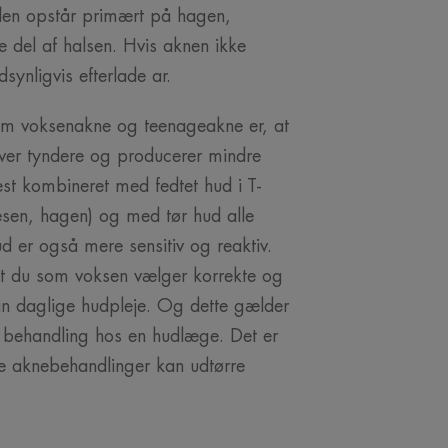
den opstår primært på hagen,
 del af halsen. Hvis aknen ikke
synligvis efterlade ar.
em voksenakne og teenageakne er, at
ver tyndere og producerer mindre
est kombineret med fedtet hud i T-
sen, hagen) og med tør hud alle
d er også mere sensitiv og reaktiv.
 at du som voksen vælger korrekte og
din daglige hudpleje. Og dette gælder
i behandling hos en hudlæge. Det er
gle aknebehandlinger kan udtørre