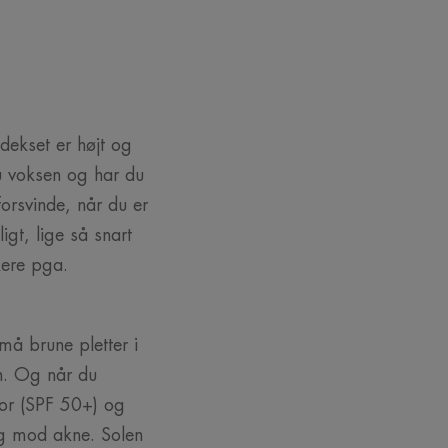
dekset er højt og
u voksen og har du
orsvinde, når du er
igt, lige så snart
kere pga.
må brune pletter i
n. Og når du
tor (SPF 50+) og
ng mod akne. Solen