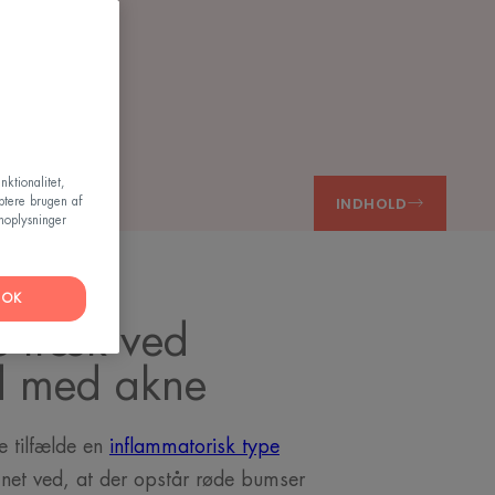
ivt
nktionalitet,
INDHOLD
ptere brugen af
noplysninger
OK
e træk ved
d med akne
 tilfælde en
inflammatorisk type
net ved, at der opstår røde bumser