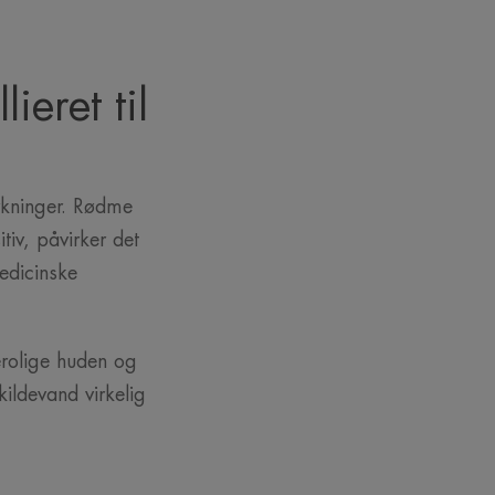
ieret til
rkninger. Rødme
tiv, påvirker det
edicinske
berolige huden og
ildevand virkelig