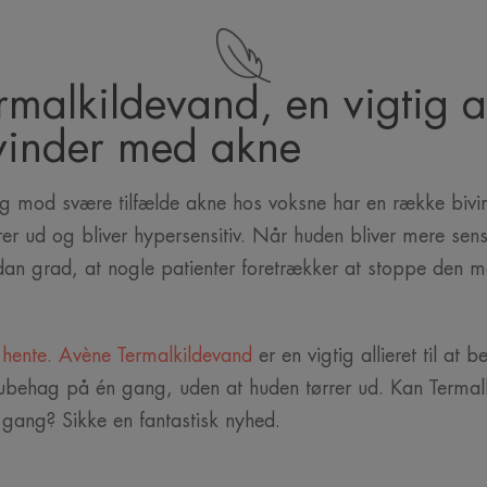
malkildevand, en vigtig all
vinder med akne
g mod svære tilfælde akne hos voksne har en række bivi
er ud og bliver hypersensitiv. Når huden bliver mere sensi
sådan grad, at nogle patienter foretrækker at stoppe den m
 hente. Avène Termalkildevand
er en vigtig allieret til at 
behag på én gang, uden at huden tørrer ud. Kan Termalk
 gang? Sikke en fantastisk nyhed.