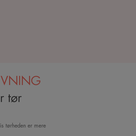
IVNING
r tør
vis tørheden er mere