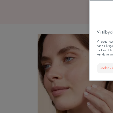
Vi tilby
Vi bruger coo
når du bruge
cookies. Ell
kan du se vor
Cookie - i