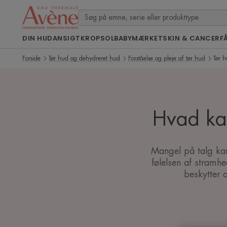
DIN HUD
ANSIGT
KROP
SOL
BABY
MÆRKET
SKIN & CANCER
F
Forside
Tør hud og dehydreret hud
Forståelse og pleje af tør hud
Tør h
Hvad kan
Mangel på talg kan
følelsen af stramh
beskytter 