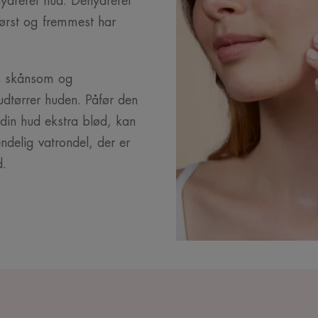
ydreret hud. Dehydreret
ørst og fremmest har
n skånsom og
dtørrer huden. Påfør den
 din hud ekstra blød, kan
elig vatrondel, der er
d.