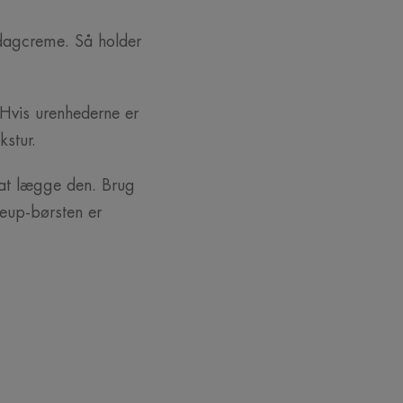
dagcreme. Så holder
 Hvis urenhederne er
stur.
 at lægge den. Brug
eup-børsten er