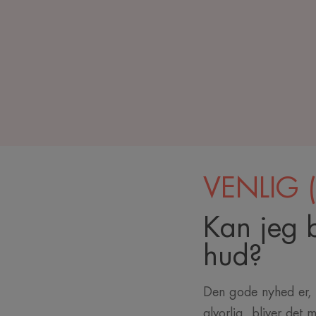
VENLIG
Kan jeg 
hud?
Den gode nyhed er, a
alvorlig, bliver det 