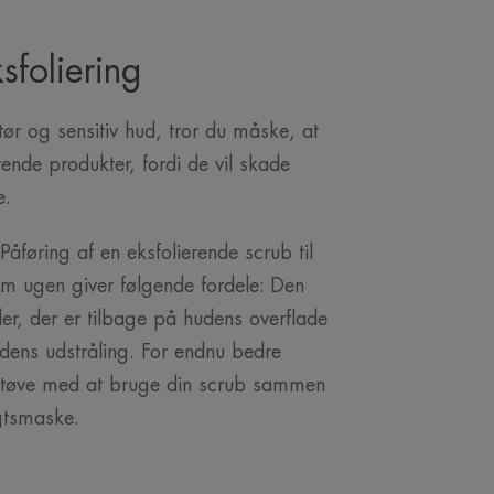
sfoliering
ør og sensitiv hud, tror du måske, at
ende produkter, fordi de vil skade
e.
 Påføring af en eksfolierende scrub til
om ugen giver følgende fordele: Den
ler, der er tilbage på hudens overflade
dens udstråling. For endnu bedre
ke tøve med at bruge din scrub sammen
gtsmaske.