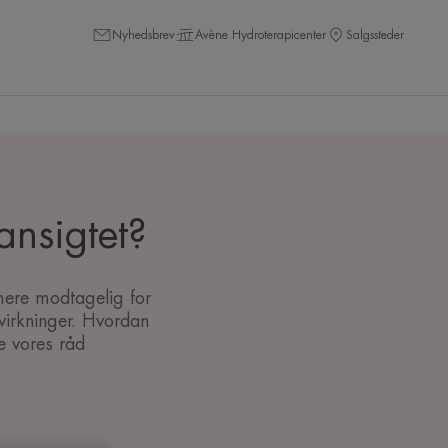
Nyhedsbrev
Avène Hydroterapicenter
Salgssteder
ansigtet?
mere modtagelig for
virkninger. Hvordan
e vores råd