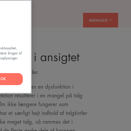
INDHOLD
nktionalitet,
tør hud i ansigtet
ptere brugen af
noplysninger
 på mange måder.
OK
t tør hud skyldes en dysfunktion i
nktion resulterer i en mangel på talg
film ikke længere fungerer som
ar et særligt højt indhold af talgkirtler
ke meget talg, så rammes det i
d de fleste andre dele af kroppen.