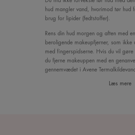
Du må ikke forveksle tør hud med deh
hud mangler vand, hvorimod tør hud f
brug for lipider (fedtstoffer).
Rens din hud morgen og aften med e
beroligende makeupfjerner, som ikke u
med fingerspidserne. Hvis du vil gøre
du fjerne makeuppen med en genanvend
gennemvædet i Avene Termalkildevan
Læs mere