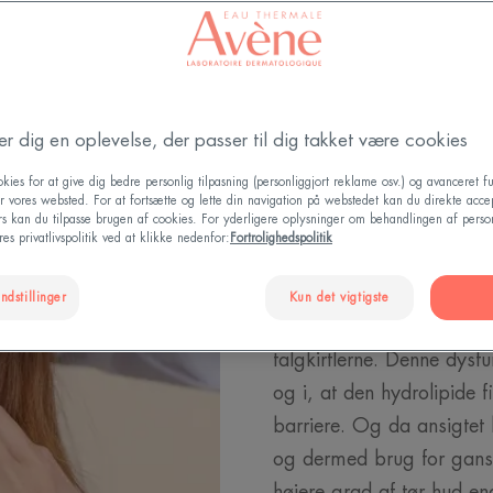
der dig en oplevelse, der passer til dig takket være cookies
kies for at give dig bedre personlig tilpasning (personliggjort reklame osv.) og avanceret fu
Identificer 
r vores websted. For at fortsætte og lette din navigation på webstedet kan du direkte acce
ers kan du tilpasse brugen af cookies. For yderligere oplysninger om behandlingen af perso
es privatlivspolitik ved at klikke nedenfor:
Fortrolighedspolitik
Huden i ansigtet er unik
ndstillinger
Kun det vigtigste
Det er vigtigt at huske, a
talgkirtlerne. Denne dysfu
og i, at den hydrolipide 
barriere. Og da ansigtet h
og dermed brug for gans
højere grad af tør hud en