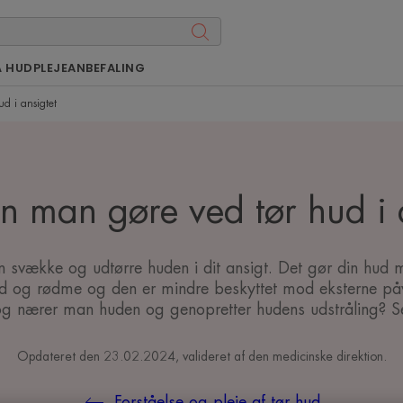
Å HUDPLEJEANBEFALING
ud i ansigtet
 man gøre ved tør hud i 
 svække og udtørre huden i dit ansigt. Det gør din hud 
ed og rødme og den er mindre beskyttet mod eksterne på
og nærer man huden og genopretter hudens udstråling? S
Opdateret den
23.02.2024
, valideret af
den medicinske direktion
.
Forståelse og pleje af tør hud