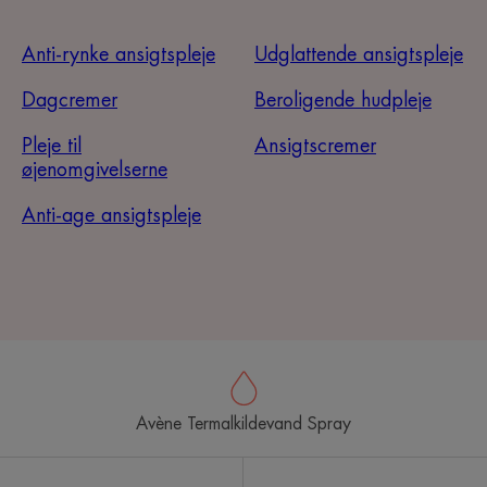
Anti-rynke ansigtspleje
Udglattende ansigtspleje
Dagcremer
Beroligende hudpleje
Pleje til
Ansigtscremer
øjenomgivelserne
Anti-age ansigtspleje
Avène Termalkildevand Spray