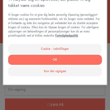
mere strålende og mere udhvilede øjenomgivelser.
takket være cookies
Vi bruger cookies for at give dig bedre personlig tilpasning (personliggjort
Alle Cremer
reklame osv.) og avanceret funktionalitet, når du bruger vores websted. For
at fortsætte og lette din navigation på webstedet kan du direkte acceptere
brugen af cookies. Ellers kan du tilpasse brugen af cookies. For yderligere
oplysninger om behandlingen af personoplysninger kan du se vores
privatlivspolitik ved at klikke nedenfor:
Fortrolighedspolitik
Cookie - indstillinger
0 resultat "Hudpleje til mørke rande og
hævelse"
OK
Kun det vigtigste
Søg på emne, serie eller produkttype
SØG PÅ