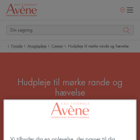
Salgssteder
Forside
Ansigtspleje
Cremer
Hudpleje til mørke rande og hævelse
Hudpleje til mørke rande og
hævelse
Hvem har ikke drømt om at få sine mørke rande til
at forsvinde? En creme mod mørke rande er en
vigtig del af din rutin, hvis du vil reducere mørke
rande dag efter dag. Resultatet: synligt friskere,
Vi tilbyder dig en oplevelse, der passer til dig