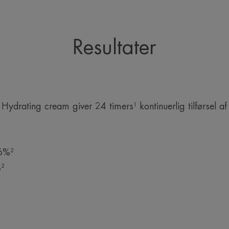
Resultater
ating cream giver 24 timers¹ kontinuerlig tilførsel af 
96%²
²