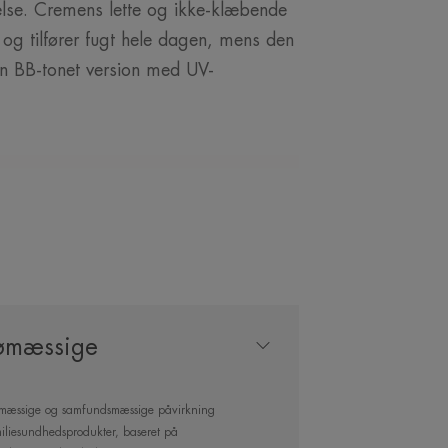
else. Cremens lette og ikke-klæbende
 og tilfører fugt hele dagen, mens den
en BB-tonet version med UV-
 VORES EKSPERT
jømæssige
iskning med
r tilfører fugt til
ljømæssige og samfundsmæssige påvirkning
amiliesundhedsprodukter, baseret på
ra første påføring.