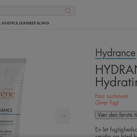
Å HUDPLEJEANBEFALING
Hydrance
HYDRA
Hydrati
Fast sortiment
Giver fugt
Vær den første t
En let fugtigheds
smidig og blød h