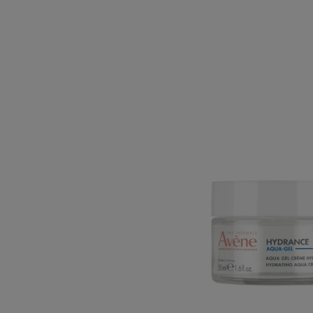
HYDR
AQUA
GEL
Hydra
aqua
gel-
cream