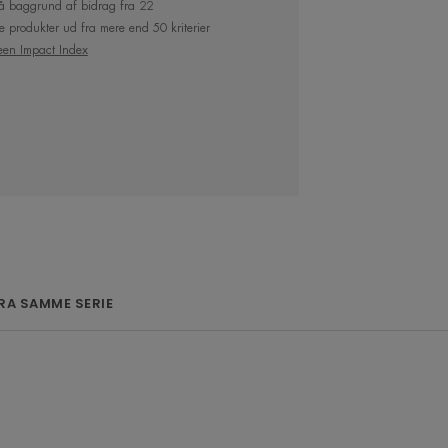
å baggrund af bidrag fra 22
e produkter ud fra mere end 50 kriterier
een Impact Index
r en genopfriskning med Avène
får tilført langtidsvirkende fugt.
l kombineret og sensitiv hud.
RA SAMME SERIE
: Det patenterede* Cohederm™-
ser sikrer, at Avène Termalkildevand
ingen.
irker beroligende og