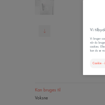
Vi tilby
Vi bruger coo
når du bruge
cookies. Ell
kan du se vor
Cookie - i
Kan bruges til
Voksne