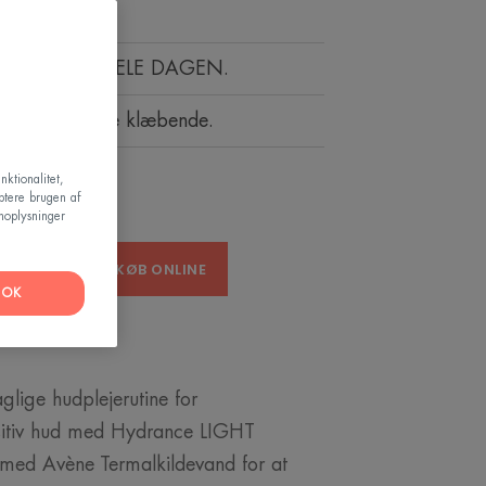
T IGENNEM HELE DAGEN.
dgørende, ikke klæbende.
nktionalitet,
ptere brugen af
noplysninger
ANDLER
KØB ONLINE
OK
aglige hudplejerutine for
sitiv hud med Hydrance LIGHT
med Avène Termalkildevand for at