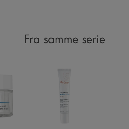
Fra samme serie
ANCE
Hydrance
-
BB
LIGHT
ting
SPF30
|
Farvet
fugtighedscreme
med
solfilter