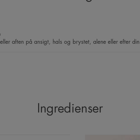
irritationsdæmpende.
• FORFRISKENDE: Dens lette, ikke-fedten
igennem hele dagen og genskaber dens
n
ler aften på ansigt, hals og brystet, alene eller efter di
MILJØET
Emballagen indeholder mindst 11% genanvend
Fuldt genanvendelig emballage
*Patentetansøgt.
Ingredienser