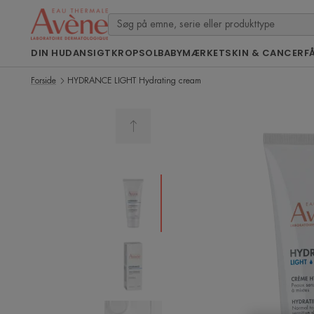
DIN HUD
ANSIGT
KROP
SOL
BABY
MÆRKET
SKIN & CANCER
F
Forside
HYDRANCE LIGHT Hydrating cream