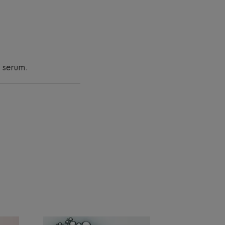
de konsistens tilfører fugt til huden
 smidighed og friskhed.
n serum.
t materiale