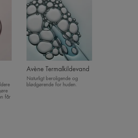
Avène Termalkildevand
Naturligt beroligende og
ldere
blødgørende for huden.
gøre
en får