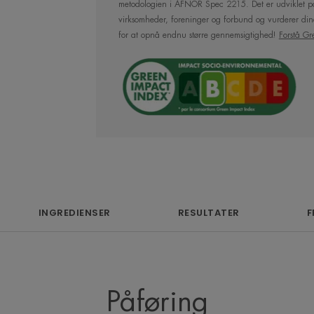
metodologien i AFNOR Spec 2215. Det er udviklet p
virksomheder, foreninger og forbund og vurderer din
for at opnå endnu større gennemsigtighed!
Forstå Gr
Fordele
Hydrance LIGHT Hydrating Cream give
Termalkildevand, så huden bliver blød og 
Særligt velegnet til dehydreret normal ti
INGREDIENSER
RESULTATER
F
Produktets egenskaber
Dermatologisk testet.
• TILFØRER FUGT igennem hele dagen
kompleks med en række aktive ingredien
fordeles jævnt og begrænser fordampn
Påføring
• BEROLIGER: Avène Termalkildevand v