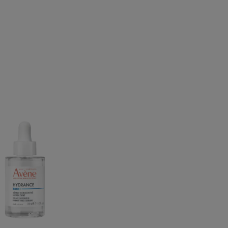
Hydrance
Boost
Concentrated
Hydrating
Serum
|
Serum
med
hyaluronsyre