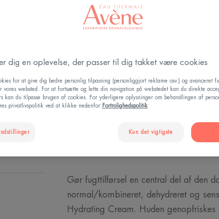
TILFØRER FUG
Fugtgivende, blø
der dig en oplevelse, der passer til dig takket være cookies
kies for at give dig bedre personlig tilpasning (personliggjort reklame osv.) og avanceret fu
Tube
Tube
40ml
r vores websted. For at fortsætte og lette din navigation på webstedet kan du direkte acce
ers kan du tilpasse brugen af cookies. For yderligere oplysninger om behandlingen af perso
es privatlivspolitik ved at klikke nedenfor:
Fortrolighedspolitik
FIND EN FORH
ndstillinger
Kun det vigtigste
Gør fugttilførsel en central del af den d
normal/kombineret, dehydreret og sen
Hydrating Cream. Huden genopfriskes 