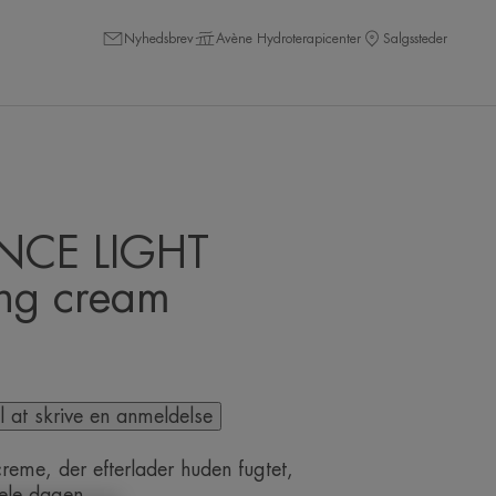
Nyhedsbrev
Avène Hydroterapicenter
Salgssteder
NCE LIGHT
ng cream
il at skrive en anmeldelse
creme, der efterlader huden fugtet,
ele dagen.