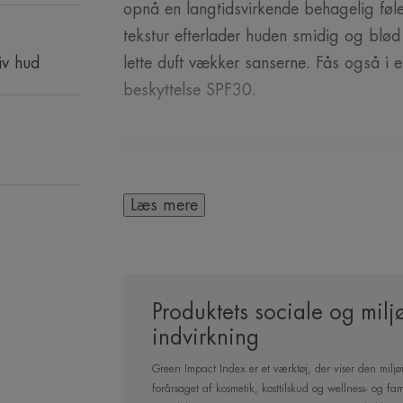
opnå en langtidsvirkende behagelig føl
tekstur efterlader huden smidig og blød
iv hud
lette duft vækker sanserne. Fås også i 
beskyttelse SPF30.
Læs mere
ET PAR ORD FRA
Produktets sociale og mil
En genopfr
indvirkning
termalkildevand, de
Green Impact Index er et værktøj, der viser den mi
forårsaget af kosmetik, kosttilskud og wellness- og f
huden hele dagen f