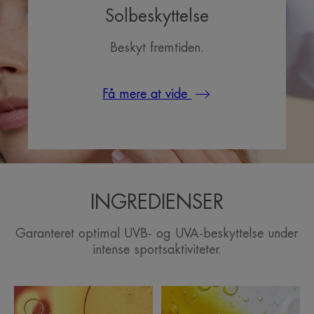
Fordele ved teksturen
Solbeskyttelse
Med dens meget flydende og lette konsistens er den
velegnet til sportsfolk, der er ude efter en let og frisk
Beskyt fremtiden.
solcreme.
Duft
Få mere at vide
Med duft
*93% af det adspurgte panel vurderer, at produktet er svedresistent. ¹%
tilfredse.
INGREDIENSER
Garanteret optimal UVB- og UVA-beskyttelse under
intense sportsaktiviteter.