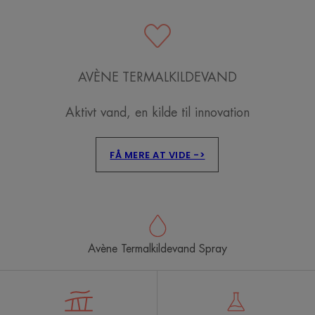
1
2
3
AVÈNE TERMALKILDEVAND
Aktivt vand, en kilde til innovation
FÅ MERE AT VIDE ->
Avène Termalkildevand Spray