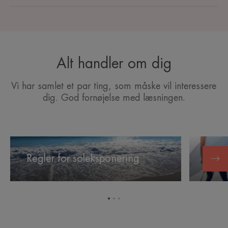
Alt handler om dig
Vi har samlet et par ting, som måske vil interessere
dig. God fornøjelse med læsningen.
Regler
Sol
for
og
Regler for soleksponering
Sol 
soleksponering
motion
Gå
Gå
Gå
til
til
til
element
element
element