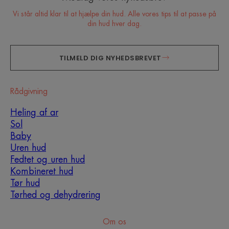
Vi står altid klar til at hjælpe din hud. Alle vores tips til at passe på
din hud hver dag.
TILMELD DIG NYHEDSBREVET
Rådgivning
Heling af ar
Sol
Baby
Uren hud
Fedtet og uren hud
Kombineret hud
Tør hud
Tørhed og dehydrering
Om os