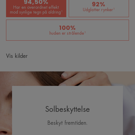
• ANTIOXIDANT : Beskytter cellerne mod frie
94,50%
92%
radikaler.
Har en overordnet effekt
Udglatter rynker¹
mod synlige tegn på aldring¹
*Test udført in vitro.
100%
huden er strålende¹
Vis kilder
Solbeskyttelse
Beskyt fremtiden.