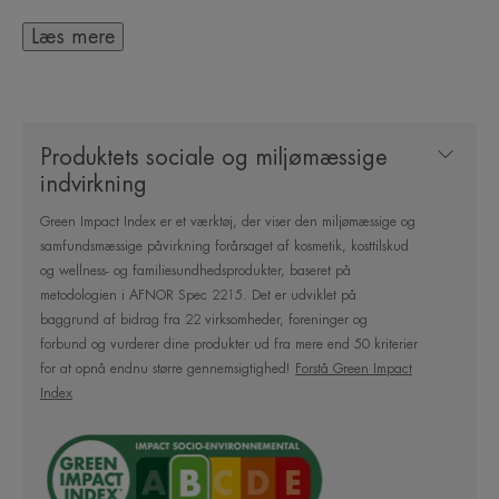
udviklet af Pierre Fabres forskningsafdeling.
Læs mere
Sunsitive®-beskyttelse består af:
- Et patenteret filtersystem med kun fire solfiltre,
Produktets sociale og miljømæssige
der giver en meget bred og stabil UVB- og UVA-
indvirkning
beskyttelse og optimal tolerance.
Green Impact Index er et værktøj, der viser den miljømæssige og
samfundsmæssige påvirkning forårsaget af kosmetik, kosttilskud
- Provitamin E (Pre-tocopheryl), som er en kraftig
og wellness- og familiesundhedsprodukter, baseret på
antioxidant, der beskytter cellerne mod frie
metodologien i AFNOR Spec 2215. Det er udviklet på
baggrund af bidrag fra 22 virksomheder, foreninger og
radikaler.
forbund og vurderer dine produkter ud fra mere end 50 kriterier
for at opnå endnu større gennemsigtighed!
Forstå Green Impact
- Avène Termalkildevand, som er kendt for sine
Index
beroligende, irritationsdæmpende og blødgørende
egenskaber.