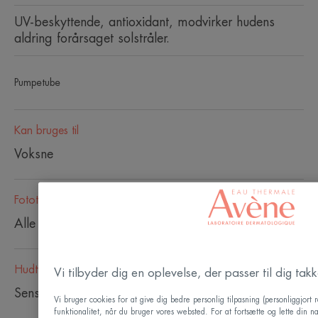
UV-beskyttende, antioxidant, modvirker hudens
aldring forårsaget solstråler.
Pumpetube
Kan bruges til
Voksne
Fototype
Alle fototyper fra I til VI
Hudtype
Vi tilbyder dig en oplevelse, der passer til dig ta
Sensitiv hud
Vi bruger cookies for at give dig bedre personlig tilpasning (personliggjort
funktionalitet, når du bruger vores websted. For at fortsætte og lette din 