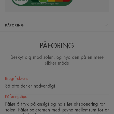
Den praktiske pumpe gør det nemt for dig at
dosere den korrekte mængde.
PÅFØRING
ET PAR ORD FRA VORES EKSPERT
PÅFØRING
Beskyt dig mod solen, og nyd den på en mere
sikker måde
Den giver meget høj solbeskyttelse
til sensitiv hud og er beriget med
Brugsfrekvens
aktive ingredienser, der hjælper
Så ofte det er nødvendigt
med at bekæmpe hudens aldring
Påføringstips
forårsaget af solståler.
Påfør 6 tryk på ansigt og hals før eksponering for
solen. Påfør solcremen med jævne mellemrum for at