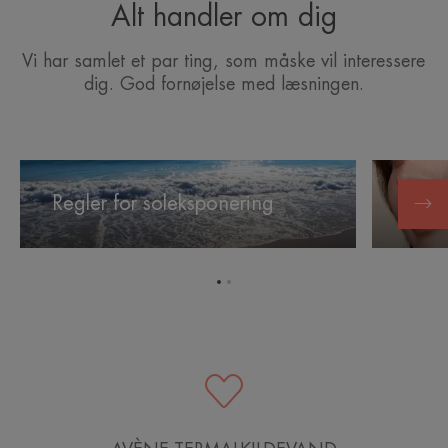
Alt handler om dig
Vi har samlet et par ting, som måske vil interessere
dig. God fornøjelse med læsningen.
Regler
Solkapita
for
Regler for soleksponering
Solka
soleksponering
Gå
Gå
til
til
element
element
1
2