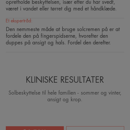
opretholde beskyttelsen, især efter du har svedt,
været i vandet eller tørret dig med et håndklæde.
Fordele
Et ekspertråd:
Behagelig anti-age ansigtscreme med meget høj
Den nemmeste måde at bruge solcremen på er at
beskyttelse mod UVB- og UVA-stråler. Den er
fordele den på fingerspidserne, hvorefter den
tilpasset sensitiv hud og hjælper med at forebygge
duppes på ansigt og hals. Fordel den derefter.
hudens aldring forårsaget af solstråler.
Produktets egenskaber
• UV-BESKYTTELSE : Fotostabile UVB
KLINISKE RESULTATER
• og UVA-filtre, der beskytter mod solens stråler.
Solbeskyttelse til hele familien - sommer og vinter,
ansigt og krop.
• MODVIRKER ALDRING FORÅRSAGET AF
SOLSTRÅLER : Begrænser aldring af huden
forårsaget af solstråler.