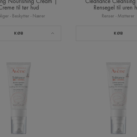
zing Nourishing Cream |
Cleanance Cleansing
Creme til tør hud
Rensegel til uren 
liger - Beskytter - Nærer
Renser - Matterer
KØB
KØB
Tolérance
Toléran
CONTROL
CONT
Balm
Cream
|
|
Beroligende
Berolig
balm
creme
til
til
tør
sensitiv
hud
hud