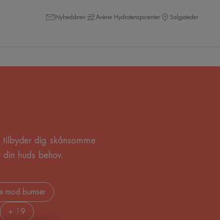
Nyhedsbrev
Avène Hydroterapicenter
Salgssteder
i tilbyder dig skånsomme
et din huds behov.
je mod bumser
+ 19