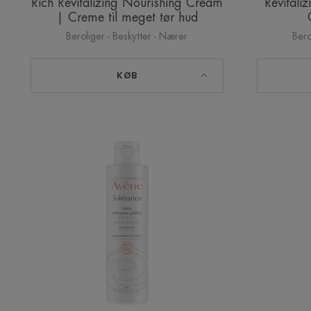
Rich Revitalizing Nourishing Cream
Revitali
| Creme til meget tør hud
Beroliger - Beskytter - Nærer
Bero
KØB
Tolerance
Lotion
|
Renselotion
til
sensitiv
hud