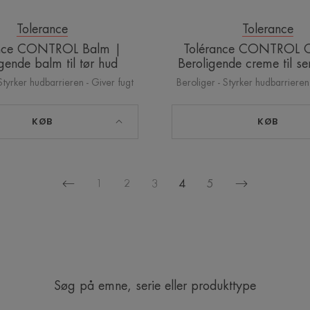
Tolerance
Tolerance
ance CONTROL Balm |
Tolérance CONTROL 
gende balm til tør hud
Beroligende creme til se
Styrker hudbarrieren - Giver fugt
Beroliger - Styrker hudbarrieren
KØB
KØB
1
2
3
4
5
Forrige
Næste
side
side
Søg på emne, serie eller produkttype