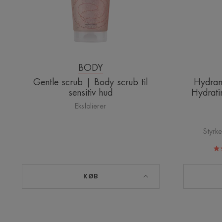
hud
BODY
Gentle scrub | Body scrub til
Hydran
sensitiv hud
Hydrat
Eksfolierer
Styrke
KØB
Mattifying