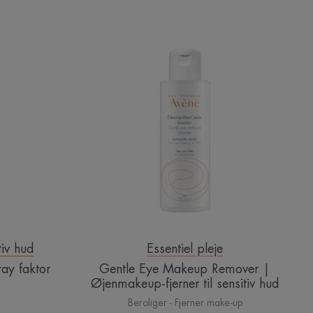
Gentle
Eye
Makeup
Remover
y
|
Øjenmakeup-
fjerner
til
sensitiv
hud
tiv hud
Essentiel pleje
ay faktor
Gentle Eye Makeup Remover |
Øjenmakeup-fjerner til sensitiv hud
Beroliger - Fjerner make-up