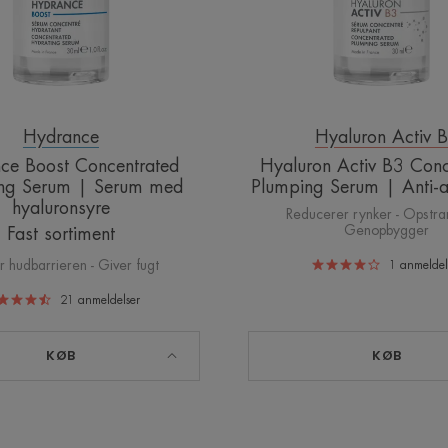
med
Anti-
hyaluronsyre
age
serum
Hydrance
Hyaluron Activ 
ce Boost Concentrated
Hyaluron Activ B3 Conc
ing Serum | Serum med
Plumping Serum | Anti-
hyaluronsyre
Reducerer rynker - Opstr
Genopbygger
Fast sortiment
r hudbarrieren - Giver fugt
1
anmeldel
21
anmeldelser
KØB
KØB
Soothing
Cicalfa