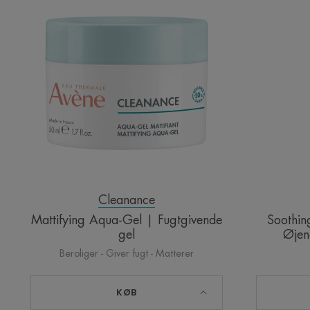
Aqua-
Gel
|
Fugtgivende
gel
Cleanance
Mattifying Aqua-Gel | Fugtgivende
Soothin
gel
Øjenc
Beroliger - Giver fugt - Matterer
KØB