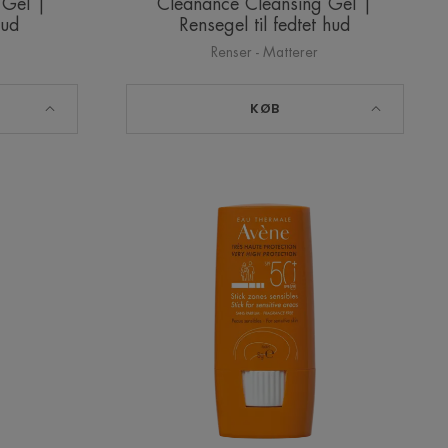
 Gel |
Cleanance Cleansing Gel |
hud
Rensegel til fedtet hud
Renser - Matterer
KØB
ce
Sun
ROL
Stick
SPF50+
|
ende
Solstift
faktor
50