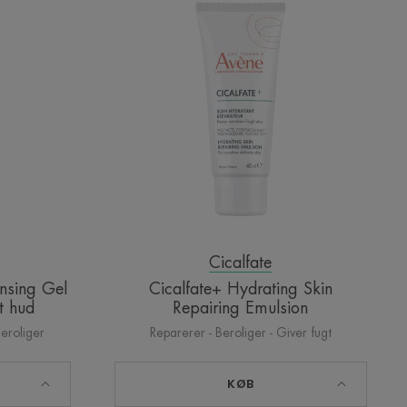
g
Hydrating
ng
Skin
Repairing
Emulsion
el
Cicalfate
ansing Gel
Cicalfate+ Hydrating Skin
et hud
Repairing Emulsion
Beroliger
Reparerer - Beroliger - Giver fugt
KØB