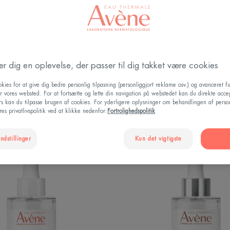
der dig en oplevelse, der passer til dig takket være cookies
ter i ansigtet
Konsistens
Kan bruges af
Hudtyper ansi
kies for at give dig bedre personlig tilpasning (personliggjort reklame osv.) og avanceret fu
r vores websted. For at fortsætte og lette din navigation på webstedet kan du direkte acce
ers kan du tilpasse brugen af cookies. For yderligere oplysninger om behandlingen af perso
es privatlivspolitik ved at klikke nedenfor:
Fortrolighedspolitik
ndstillinger
Kun det vigtigste
Hydrance
Hyalur
Boost
Activ
Concentrated
B3
Hydrating
Concent
Serum
Plumpi
|
Serum
Serum
|