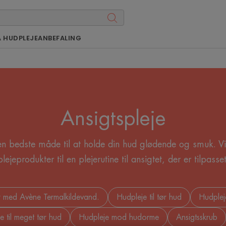
Å HUDPLEJEANBEFALING
Ansigtspleje
den bedste måde til at holde din hud glødende og smuk. V
lejeprodukter til en plejerutine til ansigtet, der er tilpass
r med Avène Termalkildevand.
Hudpleje til tør hud
Hudple
e til meget tør hud
Hudpleje mod hudorme
Ansigtsskrub