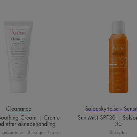
HYDRA
Sun
Soothing
Mist
Cream
SPF30
|
|
Creme
Solspra
til
faktor
tør
30
hud
efter
aknebehandling
Cleanance
Solbeskyttelse - Sensi
oothing Cream | Creme
Sun Mist SPF30 | Solspr
 hud efter aknebehandling
30
hudbarrieren - Beroliger - Nærer
Beskytter