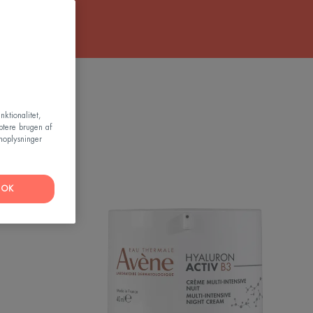
gt
nktionalitet,
ptere brugen af
noplysninger
OK
on
Hyaluron
Activ
B3
rated
Multi-
ng
intensive
Night
Cream