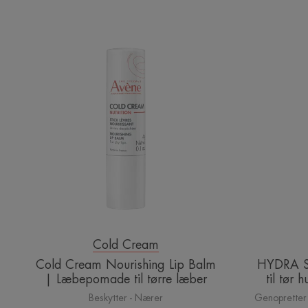
Cold
Cream
Nourishing
Lip
Balm
|
Læbepomade
til
tørre
læber
Cold Cream
Cold Cream Nourishing Lip Balm
HYDRA S
| Læbepomade til tørre læber
til tør
Beskytter - Nærer
Genopretter 