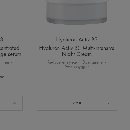
B3
Hyaluron Activ B3
entrated
Hyaluron Activ B3 Multi-intensive
age serum
Night Cream
ammer -
Reducerer rynker - Opstrammer -
Genopbygger
ser
KØB
te+
Cicalfate+