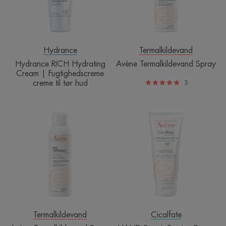
Fugtighedscreme
creme
til
tør
hud
Hydrance
Termalkildevand
Hydrance RICH Hydrating
Avène Termalkildevand Spray
Cream | Fugtighedscreme
creme til tør hud
3
Avène
HAND
Termalkildevand
Repair
Spray
Barrier
|
Cream
Beroligende
|
spray
Reparerende
til
håndcreme
krop
og
ansigt
Termalkildevand
Cicalfate