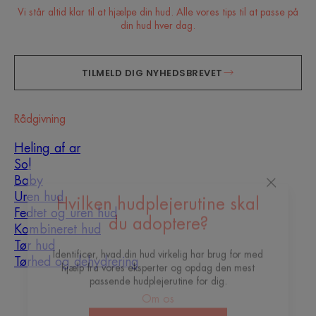
Vi står altid klar til at hjælpe din hud. Alle vores tips til at passe på
din hud hver dag.
TILMELD DIG NYHEDSBREVET
Rådgivning
Heling af ar
Sol
Baby
Uren hud
Fedtet og uren hud
Hvilken hudplejerutine skal
Kombineret hud
du adoptere?
Tør hud
Tørhed og dehydrering
Identificer, hvad din hud virkelig har brug for med
hjælp fra vores eksperter og opdag den mest
Om os
passende hudplejerutine for dig.