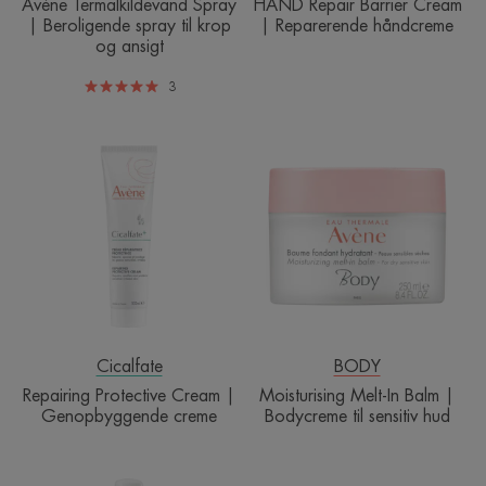
Avène Termalkildevand Spray
HAND Repair Barrier Cream
| Beroligende spray til krop
| Reparerende håndcreme
og ansigt
3
Repairing
Moisturising
Protective
Melt-
Cream
In
|
Balm
Genopbyggende
|
creme
Bodycreme
til
sensitiv
hud
Cicalfate
BODY
Repairing Protective Cream |
Moisturising Melt-In Balm |
Genopbyggende creme
Bodycreme til sensitiv hud
Avène