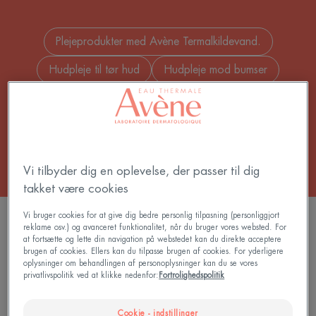
Plejeprodukter med Avène Termalkildevand.
Hudpleje til tør hud
Hudpleje mod bumser
Hudpleje til meget tør hud
Hudpleje mod hudorme
Ansigtsskrub
+ 19
Vi tilbyder dig en oplevelse, der passer til dig
takket være cookies
Vi bruger cookies for at give dig bedre personlig tilpasning (personliggjort
FILTRER PRODUKTER
reklame osv.) og avanceret funktionalitet, når du bruger vores websted. For
at fortsætte og lette din navigation på webstedet kan du direkte acceptere
brugen af cookies. Ellers kan du tilpasse brugen af cookies. For yderligere
oplysninger om behandlingen af personoplysninger kan du se vores
89 resultater "Ansigtspleje"
privatlivspolitik ved at klikke nedenfor:
Fortrolighedspolitik
Hydrance
Hydrance
Cookie - indstillinger