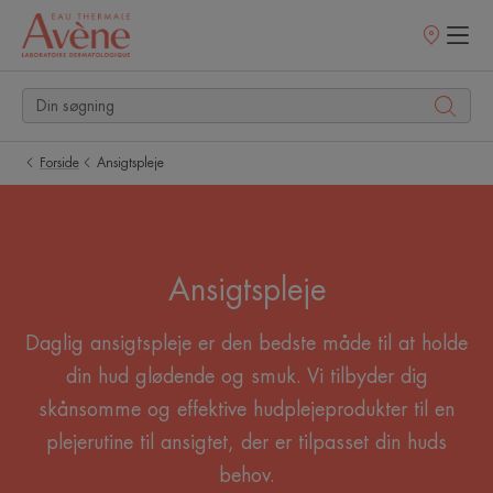
Salgssteder
Forside
Ansigtspleje
Ansigtspleje
Daglig ansigtspleje er den bedste måde til at holde
din hud glødende og smuk. Vi tilbyder dig
skånsomme og effektive hudplejeprodukter til en
plejerutine til ansigtet, der er tilpasset din huds
behov.