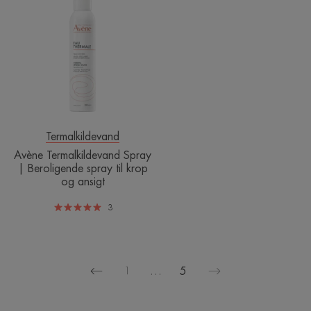
Termalkildevand
Spray
|
Beroligende
spray
til
krop
og
ansigt
Termalkildevand
Avène Termalkildevand Spray
| Beroligende spray til krop
og ansigt
3
1
…
5
Forrige
Næste
side
side