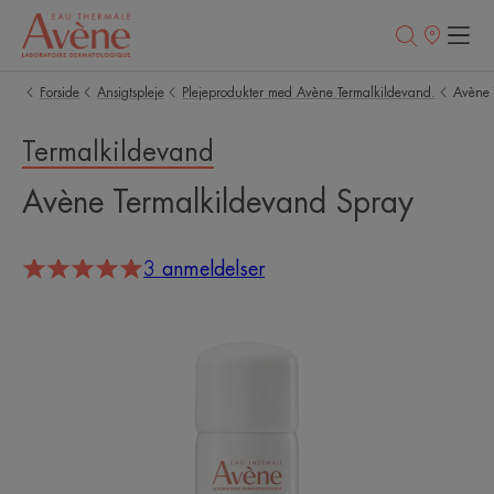
Salgssteder
Forside
Ansigtspleje
Plejeprodukter med Avène Termalkildevand.
Avène 
Termalkildevand
Avène Termalkildevand Spray
3 anmeldelser