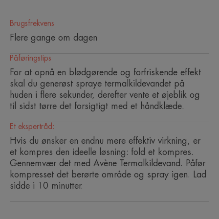
Anbefalet og ordineret til at
Brugsfrekvens
berolige sensitiv hud i mere end
Flere gange om dagen
30 år.
Påføringstips
For at opnå en blødgørende og forfriskende effekt
skal du generøst spraye termalkildevandet på
huden i flere sekunder, derefter vente et øjeblik og
til sidst tørre det forsigtigt med et håndklæde.
Fordele
Med et enkelt trykk beroliger Avène
Et ekspertråd:
Termalkildevand sensitiv hud. Effektiviteten bevares
Hvis du ønsker en endnu mere effektiv virkning, er
under hele brugen og hver dråbe beroliger, styrker,
et kompres den ideelle løsning: fold et kompres.
genopbygger og rebalancerer huden. Avène
Gennemvær det med Avène Termalkildevand. Påfør
Termalkildevand er et unikt hudplejeprodukt.
kompresset det berørte område og spray igen. Lad
sidde i 10 minutter.
Produktets egenskaber