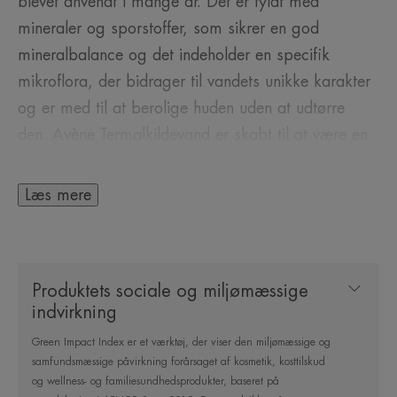
blevet anvendt i mange år. Det er fyldt med
mineraler og sporstoffer, som sikrer en god
mineralbalance og det indeholder en specifik
mikroflora, der bidrager til vandets unikke karakter
og er med til at berolige huden uden at udtørre
den. Avène Termalkildevand er skabt til at være en
central del af enhver hudplejerutine. Det er rigt på
mineralet silica, som giver blødhed og velvære og
Læs mere
en øjeblikkelig følelse af komfort, hver gang du
bruger din spray.
Produktets sociale og miljømæssige
Avène Termalkildevand kan bruges dagligt, efter du
indvirkning
har renset ansigtet, for at fjerne resterende snavs.
Green Impact Index er et værktøj, der viser den miljømæssige og
Når du anvender sprayen før creme, forberedes
samfundsmæssige påvirkning forårsaget af kosmetik, kosttilskud
huden, hvilket gør det lettere at påføre cremen.
og wellness- og familiesundhedsprodukter, baseret på