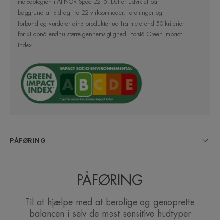
metodologien i AFNOR Spec 2215. Det er udviklet på
baggrund af bidrag fra 22 virksomheder, foreninger og
Ubehag i huden, rødme, kløe og stramhed
forbund og vurderer dine produkter ud fra mere end 50 kriterier
beroliges øjeblikkeligt efter brug. Termalkildevandet
for at opnå endnu større gennemsigtighed!
Forstå Green Impact
er velegnet til brug i varme temperaturer, da det
Index
har en nedkølende og beroligende effekt uden at
udtørre huden.
Avène Termalkildevand kan bruges af hele familien i
ansigtet og på kroppen. Den efterlader huden
beroliget, styrket og sund.
PÅFØRING
PÅFØRING
ET PAR ORD FRA VORES EKSPERT
Til at hjælpe med at berolige og genoprette
balancen i selv de mest sensitive hudtyper