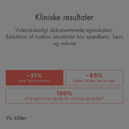
• BEROLIGER: En reduktion på 64% i hudens
sensitivitet*.
Kliniske resultater
• STYRKER: hudbarrieren for sensitiv hud takket
være indeholdet af og fordelingen mellem calcium
Videnskabeligt dokumenterede egenskaber:
og magnesium.
Reduktion af hudens sensitivitet hos spædbørn, børn
og voksne
• BALANCERER: Følelsen af ubehag og sensitivitet,
så huden holdes sund.
*Et fald i hudens sensitivitet på 30% efter fem minutter og på 64% i løbet af
den første uge. Undersøgelse foretaget på mere end 6.300 personer med
-31%
-65%
sensitiv hud, herunder spædbørn, børn og voksne.
efter fem minutter¹
i løbet af den første uge¹
100%
af brugerne var glade for at bruge produktet²
Vis kilder