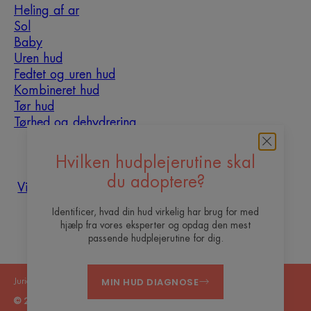
Heling af ar
Sol
Baby
Uren hud
Fedtet og uren hud
Kombineret hud
Tør hud
Tørhed og dehydrering
Om os
Hvilken hudplejerutine skal
du adoptere?
Vil du være vores content
Ofte stillede
Kontakt
creator ?
spørgsmål
Identificer, hvad din hud virkelig har brug for med
hjælp fra vores eksperter og opdag den mest
passende hudplejerutine for dig.
MIN HUD DIAGNOSE
Juridiske meddelelser
Fortrolighedspolitik
Cookie - indstillinger
© 2026 Eau Thermale Avène