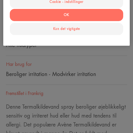
Cookie - indstillinger
Age
From 0 måned(er)
OK
Kun det vigtigste
Hudtype
Alle hudtyper
Har brug for
Beroliger irritation - Modvirker irritation
Fremstillet i Frankrig
Denne Termalkildevand spray beroliger øjeblikkeligt
sensitiv og irriteret hud eller hud med tendens til
allergi. Det populære Avène Termalkildevand er