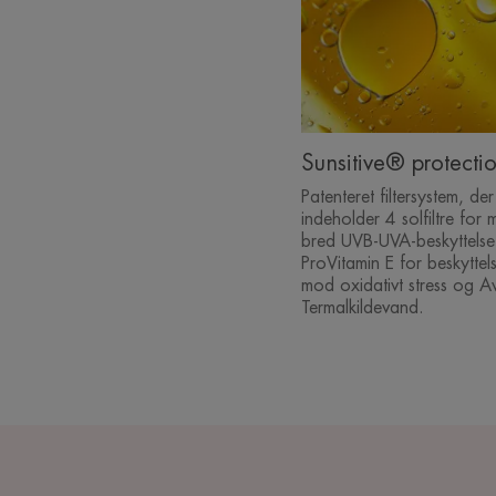
Sunsitive® protecti
Patenteret filtersystem, de
indeholder 4 solfiltre for 
bred UVB-UVA-beskyttelse
ProVitamin E for beskyttel
mod oxidativt stress og A
Termalkildevand.