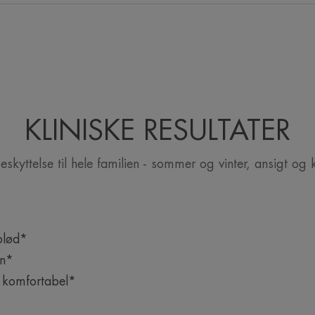
Fordele
Patenteret solfilterkompleks. Øko-desig
påvirkningen på miljøet.
KLINISKE RESULTATER
Produktets egenskaber
eskyttelse til hele familien - sommer og vinter, ansigt og 
SOLBESKYTTELSE: Fotostabile UVB-UVA f
virkning.
ANTIOXIDANT: Hjælper til at beskytte c
VANDRESISTENT: Beskytter mod solens s
blød*
INGEN HVIDE MÆRKER: Helt usynlig b
en*
 komfortabel*