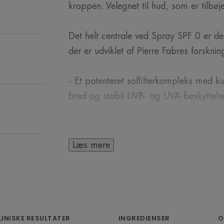
kroppen. Velegnet til hud, som er tilbøjel
Det helt centrale ved Spray SPF 0 er de
der er udviklet af Pierre Fabres forskni
- Et patenteret solfilterkompleks med kun
bred og stabil UVB- og UVA-beskyttelse
- Provitamin E (Pre-tocopheryl), som er 
cellerne mod frie radikaler.
Læs mere
- Avène Termalkildevand, som er kendt 
irritationsdæmpende og blødgørende e
Den har et OPEN/STOP-system, der gør
LINISKE RESULTATER
INGREDIENSER
O