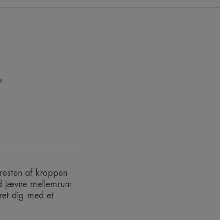
efter dysen kommer frem. STOP: Drej
orsvinder.
rdeles let og absorberes hurtigt.
e.
 VORES EKSPERT
 resten af kroppen
 til sensitiv hud.
ed jævne mellemrum
rret dig med et