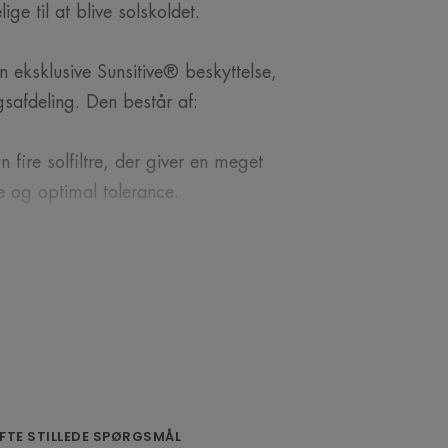
ige til at blive solskoldet.
n eksklusive Sunsitive® beskyttelse,
ngsafdeling. Den består af:
 fire solfiltre, der giver en meget
 og optimal tolerance.
en kraftig antioxidant, der beskytter
for sine beroligende,
genskaber.
 emballagen miljøvenlig og praktisk
FTE STILLEDE SPØRGSMÅL