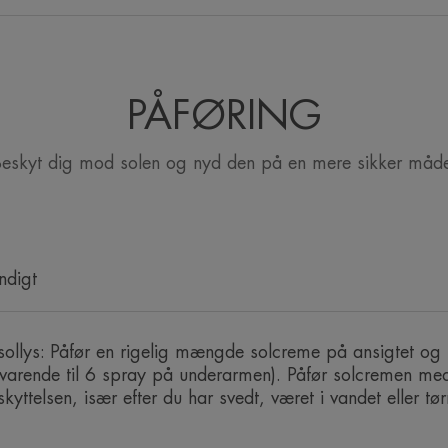
at bruge: OPEN: Drej på toppen, hvor
modsat vej på toppen, hvorefter dysen f
Let at spraye på huden med én hånd. Fo
PÅFØRING
eskyt dig mod solen og nyd den på en mere sikker måd
ET PAR ORD FRA
ndigt
 sollys: Påfør en rigelig mængde solcreme på ansigtet og
Høj solbeskyttelse
varende til 6 spray på underarmen). Påfør solcremen m
kyttelsen, især efter du har svedt, været i vandet eller tø