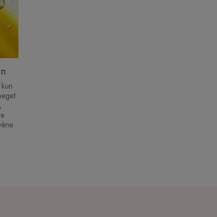
on
r kun
meget
,
se
vène