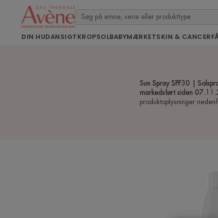
DIN HUD
ANSIGT
KROP
SOL
BABY
MÆRKET
SKIN & CANCER
F
Sun Spray SPF30 | Solspray
markedsført siden 07.1
produktoplysninger nedenf