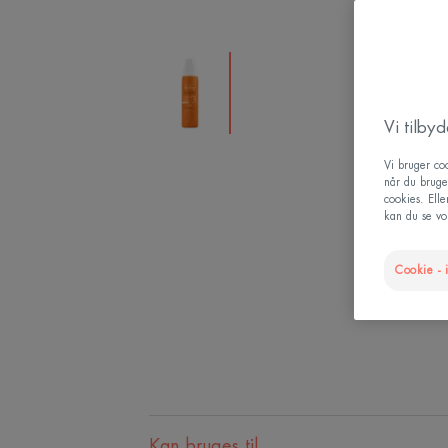
Vi tilby
Vi bruger coo
når du bruge
cookies. Ell
kan du se vor
Cookie - i
Kan bruges til