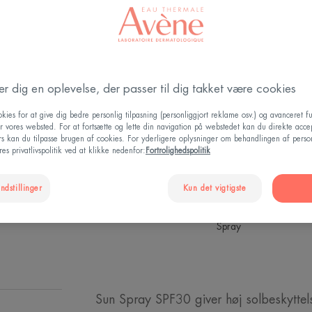
Fast sortiment
Beskytter
der dig en oplevelse, der passer til dig takket være cookies
Høj solbeskyttelse
kroppen.
kies for at give dig bedre personlig tilpasning (personliggjort reklame osv.) og avanceret fu
r vores websted. For at fortsætte og lette din navigation på webstedet kan du direkte acce
ers kan du tilpasse brugen af cookies. For yderligere oplysninger om behandlingen af perso
Patenteret solfilt
es privatlivspolitik ved at klikke nedenfor:
Fortrolighedspolitik
Fotobeskyttelse, 
ndstillinger
Kun det vigtigste
Spray
Sun Spray SPF30 giver høj solbeskyttelse