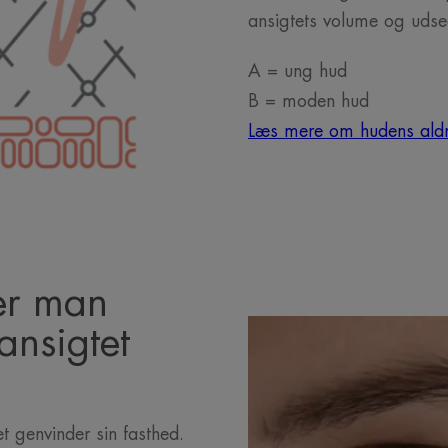
ansigtets volume og uds
A = ung hud
B = moden hud
Læs mere om hudens aldr
er man
ansigtet
et genvinder sin fasthed.