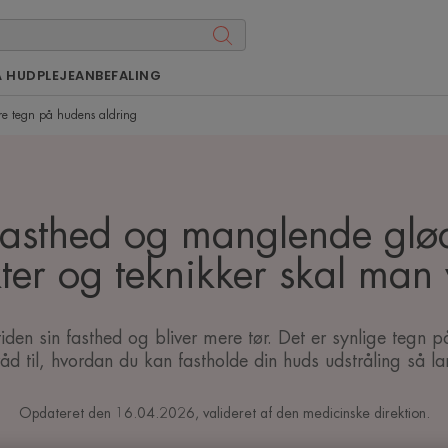
Å HUDPLEJEANBEFALING
e tegn på hudens aldring
fasthed og manglende glød
ter og teknikker skal man
den sin fasthed og bliver mere tør. Det er synlige tegn p
åd til, hvordan du kan fastholde din huds udstråling så l
Opdateret den
16.04.2026
, valideret af
den medicinske direktion
.