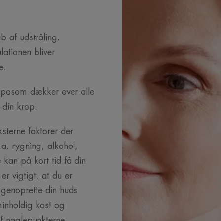
ab af udstråling.
lationen bliver
le.
sposom dækker over alle
r din krop.
ksterne faktorer der
.a. rygning, alkohol,
kan på kort tid få din
 er vigtigt, at du er
 genoprette din huds
minholdig kost og
af nøglepunkterne.