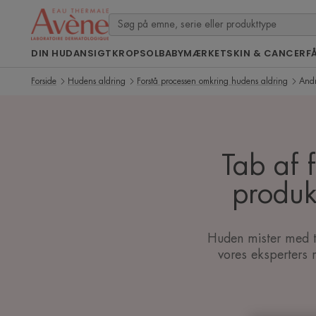
DIN HUD
ANSIGT
KROP
SOL
BABY
MÆRKET
SKIN & CANCER
F
Forside
Hudens aldring
Forstå processen omkring hudens aldring
Andr
Tab af 
produk
Huden mister med ti
vores eksperters r