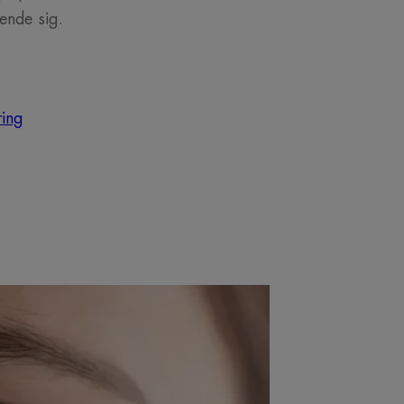
eende sig.
ing