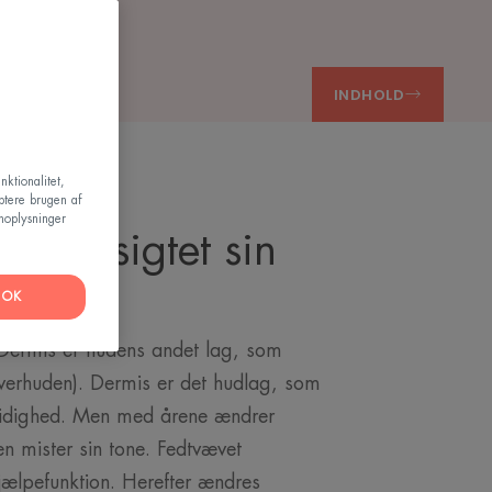
INDHOLD
nktionalitet,
ptere brugen af
noplysninger
ter ansigtet sin
OK
Dermis er hudens andet lag, som
overhuden). Dermis er det hudlag, som
midighed. Men med årene ændrer
en mister sin tone. Fedtvævet
hjælpefunktion. Herefter ændres