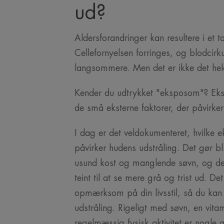
ud?
Aldersforandringer kan resultere i et t
Cellefornyelsen forringes, og blodcirku
langsommere. Men det er ikke det he
Kender du udtrykket "eksposom"? Ek
de små eksterne faktorer, der påvirke
I dag er det veldokumenteret, hvilke e
påvirker hudens udstråling. Det gør bl
usund kost og manglende søvn, og de 
teint til at se mere grå og trist ud. Det
opmærksom på din livsstil, så du kan
udstråling. Rigeligt med søvn, en vita
regelmæssig fysisk aktivitet er nogle 