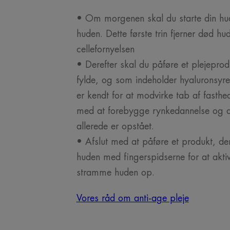
• Om morgenen skal du starte din hud
huden. Dette første trin fjerner død h
cellefornyelsen
• Derefter skal du påføre et plejeprod
fylde, og som indeholder hyaluronsyre,
er kendt for at modvirke tab af fasthe
med at forebygge rynkedannelse og de
allerede er opstået.
• Afslut med at påføre et produkt, de
huden med fingerspidserne for at akti
stramme huden op.
Vores råd om anti-age pleje