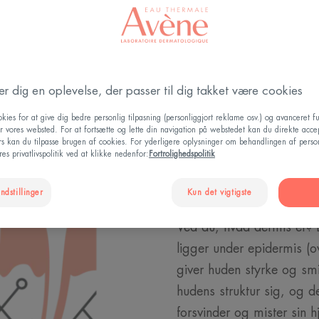
Forstå processen omkring hudens aldring
der dig en oplevelse, der passer til dig takket være cookies
kies for at give dig bedre personlig tilpasning (personliggjort reklame osv.) og avanceret fu
r vores websted. For at fortsætte og lette din navigation på webstedet kan du direkte acce
ers kan du tilpasse brugen af cookies. For yderligere oplysninger om behandlingen af perso
Hvorfor mis
es privatlivspolitik ved at klikke nedenfor:
Fortrolighedspolitik
fasthed?
ndstillinger
Kun det vigtigste
Ved du, hvad dermis er? 
ligger under epidermis (
giver huden styrke og s
hudens struktur sig, og d
forsvinder og mister sin 