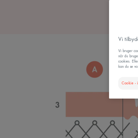
Vi tilby
Vi bruger coo
når du bruge
cookies. Ell
kan du se vor
Cookie - i