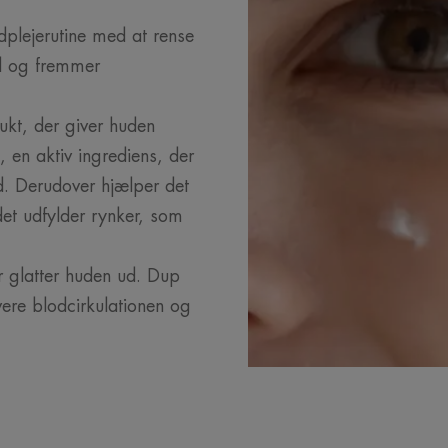
plejerutine med at rense
ud og fremmer
ukt, der giver huden
 en aktiv ingrediens, der
d. Derudover hjælper det
t udfylder rynker, som
r glatter huden ud. Dup
vere blodcirkulationen og