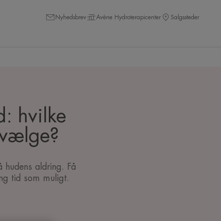
Nyhedsbrev
Avène Hydroterapicenter
Salgssteder
: hvilke
 vælge?
å hudens aldring. Få
ang tid som muligt.