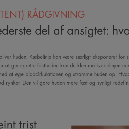
TENT) RÅDGIVNING
derste del af ansigtet: h
bliver huden. Kæbelinje kan være særligt eksponeret for
. For at genoprette fastheden kan du klemme kæbelinjen m
 med at øge blodcirkulationen og stramme huden op. Hvad
ynker. Den vil gøre huden mere fast og synligt redefin
int trist