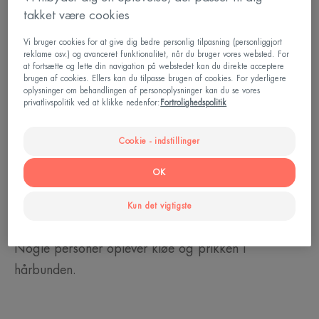
takket være cookies
kemoterapi er at ødelægge de kræftceller, der
spreder sig for meget. Desværre påvirker denne
Vi bruger cookies for at give dig bedre personlig tilpasning (personliggjort
reklame osv.) og avanceret funktionalitet, når du bruger vores websted. For
behandling også sunde celler, som f.eks. cellerne i
at fortsætte og lette din navigation på webstedet kan du direkte acceptere
brugen af cookies. Ellers kan du tilpasse brugen af cookies. For yderligere
hårsækken. Og dette resulterer i, at håret falder af.
oplysninger om behandlingen af personoplysninger kan du se vores
privatlivspolitik ved at klikke nedenfor:
Fortrolighedspolitik
Hårtab kan opstå mere eller mindre pludseligt, alt
afhængigt af de molekyler, der er blevet brugt.
Cookie - indstillinger
Derfor er det ikke alle, der bliver ramt af alopeci.
OK
Hårets modstandsdygtighed og mængden af
kemoterapi kan også spille en rolle ift. hårtab,
Kun det vigtigste
ligesom det kan hjælpe at have en kølehætte på.
Nogle personer oplever kløe og prikken i
hårbunden.