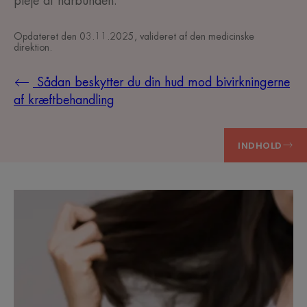
pleje af hårbunden.
Opdateret den
03.11.2025
, valideret af
den medicinske
direktion
.
Sådan beskytter du din hud mod bivirkningerne
af kræftbehandling
INDHOLD