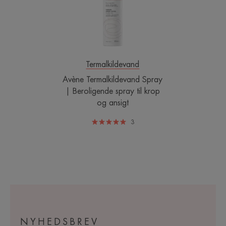
Beroligende
spray
til
krop
og
ansigt
Termalkildevand
Avène Termalkildevand Spray
| Beroligende spray til krop
og ansigt
3
NYHEDSBREV