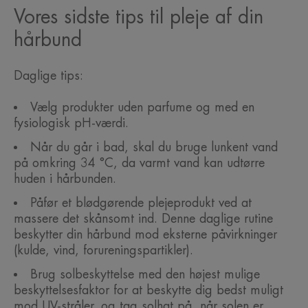
Vores sidste tips til pleje af din
hårbund
Daglige tips:
Vælg produkter uden parfume og med en
fysiologisk pH-værdi.
Når du går i bad, skal du bruge lunkent vand
på omkring 34 °C, da varmt vand kan udtørre
huden i hårbunden.
Påfør et blødgørende plejeprodukt ved at
massere det skånsomt ind. Denne daglige rutine
beskytter din hårbund mod eksterne påvirkninger
(kulde, vind, forureningspartikler).
Brug solbeskyttelse med den højest mulige
beskyttelsesfaktor for at beskytte dig bedst muligt
mod UV-stråler, og tag solhat på, når solen er