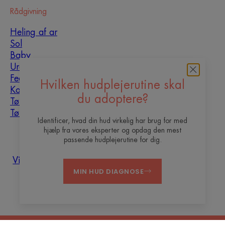
Rådgivning
Heling af ar
Sol
Baby
Uren hud
Fedtet og uren hud
Hvilken hudplejerutine skal
Kombineret hud
du adoptere?
Tør hud
Tørhed og dehydrering
Identificer, hvad din hud virkelig har brug for med
hjælp fra vores eksperter og opdag den mest
Om os
passende hudplejerutine for dig.
Vil du være vores content
Ofte stillede
Kontakt
MIN HUD DIAGNOSE
creator ?
spørgsmål