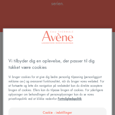
serien.
FILTRER PRODUKTER
7 resultater "Pleje med I-modulia"
Vi tilbyder dig en oplevelse, der passer til dig
takket være cookies
XERACALM
XERACALM
AD
AD
Vi bruger cookies for at give dig bedre personlig tilpasning (personliggjort
Balm
Cream
reklame osv.) og avanceret funktionalitet, når du bruger vores websted. For
at fortsætte og lette din navigation på webstedet kan du direkte acceptere
|
brugen af cookies. Ellers kan du tilpasse brugen af cookies. For yderligere
Kløedæmpend
oplysninger om behandlingen af personoplysninger kan du se vores
og
privatlivspolitik ved at klikke nedenfor:
Fortrolighedspolitik
genopbyggen
creme
Cookie - indstillinger