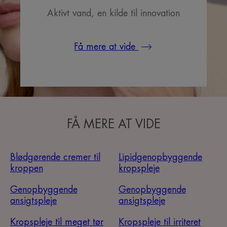
Aktivt vand, en kilde til innovation
Få mere at vide
FÅ MERE AT VIDE
Blødgørende cremer til
Lipidgenopbyggende
kroppen
kropspleje
Genopbyggende
Genopbyggende
ansigtspleje
ansigtspleje
Kropspleje til meget tør
Kropspleje til irriteret