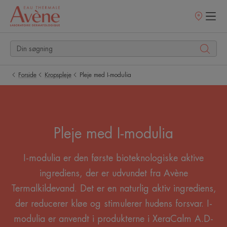
Salgssteder
Forside
Kropspleje
Pleje med I-modulia
Pleje med I-modulia
I-modulia er den første bioteknologiske aktive
ingrediens, der er udvundet fra Avène
Termalkildevand. Det er en naturlig aktiv ingrediens,
der reducerer kløe og stimulerer hudens forsvar. I-
modulia er anvendt i produkterne i XeraCalm A.D-