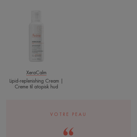
Lipid-
replenishing
Cream
|
Creme
til
atopisk
hud
XeraCalm
Lipid-replenishing Cream |
Creme til atopisk hud
VOTRE PEAU