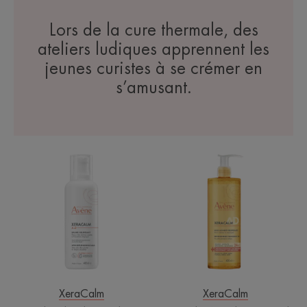
Lors de la cure thermale, des
ateliers ludiques apprennent les
jeunes curistes à se crémer en
s’amusant.
Lipid-
Xeracalm
replenishing
AD
Balm
Cleansing
|
Oil
Creme
|
til
Vaskeolie
meget
til
tør
atopisk
og
hud
kløende
XeraCalm
XeraCalm