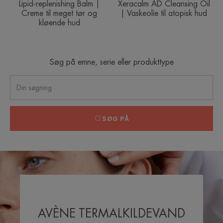
hud
Lipid-replenishing Balm |
Xeracalm AD Cleansing Oil
Creme til meget tør og
| Vaskeolie til atopisk hud
kløende hud
Søg på emne, serie eller produkttype
SØG PÅ
AVÈNE TERMALKILDEVAND