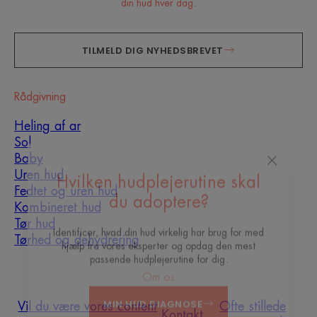
din hud hver dag.
TILMELD DIG NYHEDSBREVET
Rådgivning
Heling af ar
Sol
Baby
Uren hud
Fedtet og uren hud
Hvilken hudplejerutine skal
Kombineret hud
du adoptere?
Tør hud
Tørhed og dehydrering
Identificer, hvad din hud virkelig har brug for med
hjælp fra vores eksperter og opdag den mest
Om os
passende hudplejerutine for dig.
Vil du være vores content
Ofte stillede
Kontakt