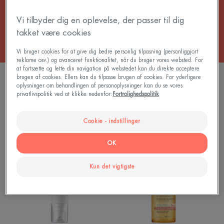
stramhed.
Vi tilbyder dig en oplevelse, der passer til dig
takket være cookies
Vi bruger cookies for at give dig bedre personlig tilpasning (personliggjort
reklame osv.) og avanceret funktionalitet, når du bruger vores websted. For
at fortsætte og lette din navigation på webstedet kan du direkte acceptere
brugen af cookies. Ellers kan du tilpasse brugen af cookies. For yderligere
FILTRER PRODUKTER
oplysninger om behandlingen af personoplysninger kan du se vores
privatlivspolitik ved at klikke nedenfor:
Fortrolighedspolitik
2 resultater "Hudpleje til meget tør hud"
Cookie - indstillinger
XeraCalm
Xeracalm
OK
AD
AD
Soothing
Cleansing
Kun det vigtigste
Concentrate
Oil
|
|
Beroligende
Vaskeolie
creme
til
til
atopisk