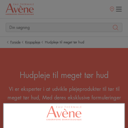
Salgssteder
Forside
Kropspleje
Hudpleje til meget tør hud
Hudpleje til meget tør hud
Vi er eksperter i at udvikle plejeprodukter til tør til
meget tør hud, Med deres eksklusive formuleringer
og nærende konsistenser hjælper de med at
genopbygge hudbarrieren og forny hudens lipider.
Daglig brug vil hjælpe med at reducere kløe og