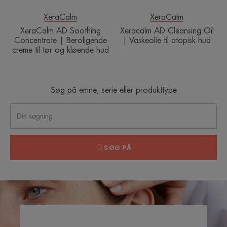
tør
hud
og
XeraCalm
XeraCalm
kløende
XeraCalm AD Soothing
Xeracalm AD Cleansing Oil
hud
Concentrate | Beroligende
| Vaskeolie til atopisk hud
creme til tør og kløende hud
Søg på emne, serie eller produkttype
SØG PÅ