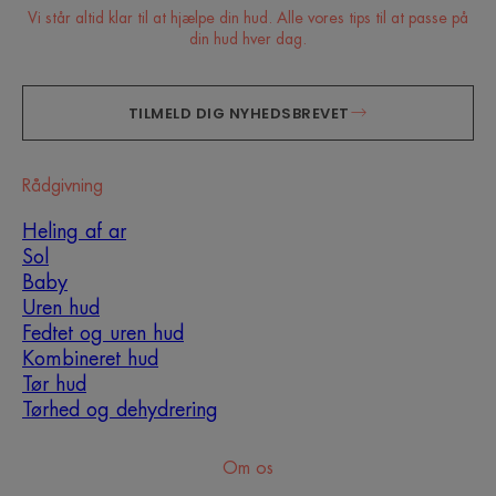
Vi står altid klar til at hjælpe din hud. Alle vores tips til at passe på
din hud hver dag.
TILMELD DIG NYHEDSBREVET
Rådgivning
Heling af ar
Sol
Baby
Uren hud
Hvilken hudplejerutine skal
Fedtet og uren hud
du adoptere?
Kombineret hud
Tør hud
Identificer, hvad din hud virkelig har brug for med
Tørhed og dehydrering
hjælp fra vores eksperter og opdag den mest
passende hudplejerutine for dig.
Om os