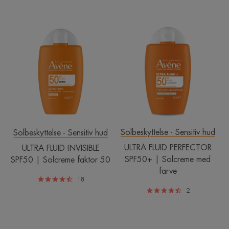
ULTRA
ULTRA
FLUID
FLUID
INVISIBLE
PERFECTOR
SPF50
SPF50+
|
|
Solcreme
Solcreme
faktor
med
50
farve
Solbeskyttelse - Sensitiv hud
Solbeskyttelse - Sensitiv hud
ULTRA FLUID PERFECTOR
ULTRA FLUID INVISIBLE
SPF50+ | Solcreme med
SPF50 | Solcreme faktor 50
farve
18
2