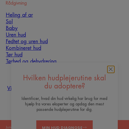
Rådgivning
Heling af ar
Sol
Baby
Uren hud
Fedtet og uren hud
Kombineret hud
Tør hud
Tørhed og dehydrering
Om os
Hvilken hudplejerutine skal
du adoptere?
Vil du være vores content
Ofte stillede
Kontakt
creator ?
spørgsmål
Identificer, hvad din hud virkelig har brug for med
hjælp fra vores eksperter og opdag den mest
passende hudplejerutine for dig.
MIN HUD DIAGNOSE
Juridiske meddelelser
Fortrolighedspolitik
Cookie - indstillinger