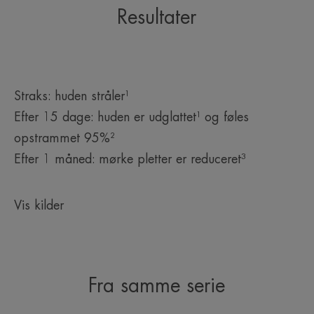
Resultater
Straks: huden stråler¹
Efter 15 dage: huden er udglattet¹ og føles
opstrammet 95%²
Efter 1 måned: mørke pletter er reduceret³
Vis kilder
Fra samme serie