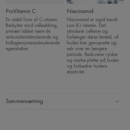
KONSISTENS
ProVitamin C
Niacinamid
En stabil form af C-vitamin.
Niacinamid er også kendt
Beskytter mod cellealdring,
som B3-vitamin. Det
primært takket være de
stimulerer cellerne og
Fordele ved teksturen
antioxidantstimulerende og
forlænger deres levetid, så
Den fløjlsbløde, delikat duftende tekstur beroliger huden og
kollagensyntesestimulerende
huden kan genoprette sig
udgør en god base for makeup.
egenskaber.
selv over en længere
periode. Reducerer rynker
og mørke pletter på huden
*Ascorbyl glucosid, en meget stabil form for C-vitamin.
*Ascorbyl Glucosid, en meget stabil form for C-vitamin.
og forbedrer hudens
**Ex vivo-undersøgelse af færdige produkter.
elasticitet.
***Klinisk undersøgelse af 44 forsøgspersoner efter 2 påføringer om dagen.
****% tilfredshed, 44 brugere.
*****Klinisk studie med 42 forsøgspersoner, 2 påføringer om dagen.
*Ascorbyl Glucosid, en meget stabil form for C-vitamin.
**Ex vivo-undersøgelse af færdige produkter.
Sammensætning