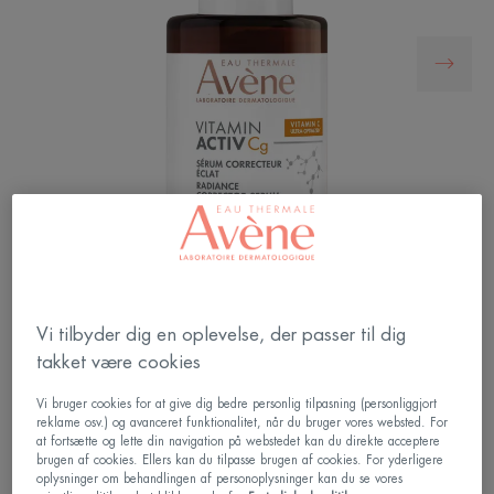
Dette serum øger hudens glød, udglatter rynker og
Vi tilbyder dig en oplevelse, der passer til dig
reducerer forekomsten af mørke pletter takket være
takket være cookies
de tre aktive ingredienser [vitamin Cg* + bakuchiol
+ niacinamid].
Vi bruger cookies for at give dig bedre personlig tilpasning (personliggjort
reklame osv.) og avanceret funktionalitet, når du bruger vores websted. For
at fortsætte og lette din navigation på webstedet kan du direkte acceptere
brugen af cookies. Ellers kan du tilpasse brugen af cookies. For yderligere
VITAMIN Cg, kendt for sin antioxidanteffekt, i
oplysninger om behandlingen af personoplysninger kan du se vores