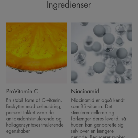
ingrediens i produkter, som giver glød.
Ingredienser
Produktets egenskaber
• Udglatter rynker
• Mindsker forekomsten af mørke pletter
• Udjævner hudtonen
KONSISTENS
ProVitamin C
Niacinamid
En stabil form af C-vitamin.
Niacinamid er også kendt
Beskytter mod cellealdring,
som B3-vitamin. Det
Fordele ved teksturen
primært takket være de
stimulerer cellerne og
Den fløjlsbløde, delikat duftende tekstur beroliger huden og
antioxidantstimulerende og
forlænger deres levetid, så
udgør en god base for makeup.
kollagensyntesestimulerende
huden kan genoprette sig
egenskaber.
selv over en længere
*Ascorbyl glucosid, en meget stabil form for C-vitamin.
periode. Reducerer rynker