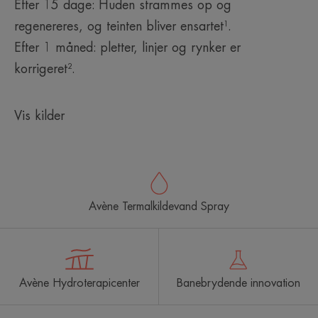
Efter 15 dage: Huden strammes op og
regenereres, og teinten bliver ensartet¹.
Efter 1 måned: pletter, linjer og rynker er
korrigeret².
Vis kilder
Avène Termalkildevand Spray
Avène Hydroterapicenter
Banebrydende innovation