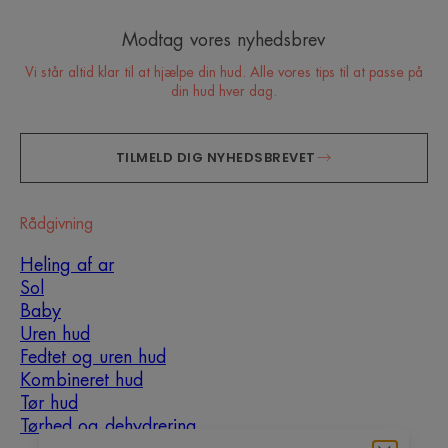
Modtag vores nyhedsbrev
Vi står altid klar til at hjælpe din hud. Alle vores tips til at passe på
din hud hver dag.
TILMELD DIG NYHEDSBREVET
Rådgivning
Heling af ar
Sol
Baby
Uren hud
Fedtet og uren hud
Kombineret hud
Tør hud
Tørhed og dehydrering