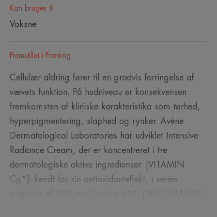
Kan bruges til
Voksne
Fremstillet i Frankrig
Cellulær aldring fører til en gradvis forringelse af
vævets funktion. På hudniveau er konsekvensen
fremkomsten af kliniske karakteristika som tørhed,
hyperpigmentering, slaphed og rynker. Avène
Dermatological Laboratories har udviklet Intensive
Radiance Cream, der er koncentreret i tre
dermatologiske aktive ingredienser: [VITAMIN
Cg*]: kendt for sin antioxidanteffekt, i serien
svarende til 20% ren C-vitamin**. [NIACINAMID]
6%: regenererer huden på lang sigt og reducerer