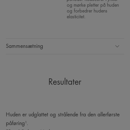
*Ascorbyl Glucosid, en meget stabil form for C-vitamin.
**Ex vivo-undersøgelse af færdige produkter.
og mørke pletter på huden
***Test på 65 brugere.
og forbedrer hudens
****Instrumentelle målinger på 40 personer, 2 påføringer pr. dag.
elasticitet.
*Ascorbyl Glucosid, en meget stabil form for C-vitamin.
**Ex vivo-undersøgelse af færdige produkter.
Sammensætning
Resultater
Huden er udglattet og strålende fra den allerførste
påføring¹.