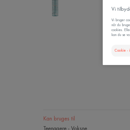
Vi tilby
Vi bruger coo
når du bruge
cookies. Ell
kan du se vor
Cookie - i
Kan bruges til
Teenagere - Voksne