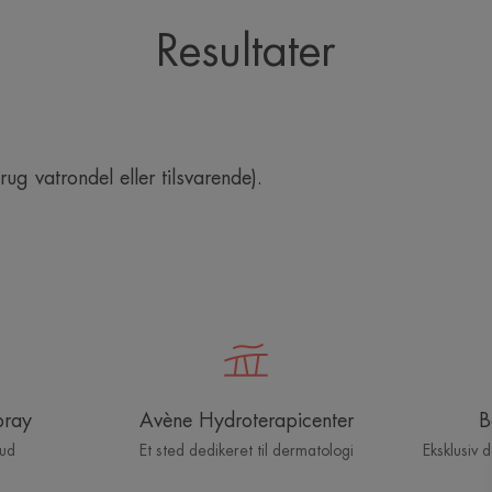
Resultater
ug vatrondel eller tilsvarende).
pray
Avène Hydroterapicenter
B
hud
Et sted dedikeret til dermatologi
Eksklusiv 