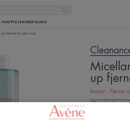
Å HUDPLEJEANBEFALING
up fjerner til uren hud
Cleananc
Micella
up fjern
Renser - Fjerner 
Vær den første t
Naturlig micellar
rense og mattere