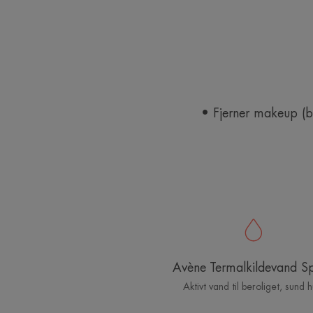
• Fjerner makeup (br
Avène Termalkildevand S
Aktivt vand til beroliget, sund 