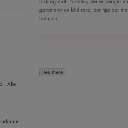
frisk og mat. Formlen, der er beriget 
garanterer en blid rens, der hjælper me
balance.
ET PAR ORD FRA
Læs mere
 - Alle
Rens er det vigt
urenheder. Vis d
huden, når du re
 hudorme -
udtørre eller 