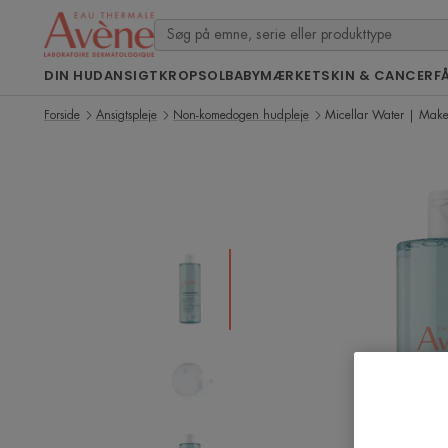
DIN HUD
ANSIGT
KROP
SOL
BABY
MÆRKET
SKIN & CANCER
F
Forside
Ansigtspleje
Non-komedogen hudpleje
Micellar Water | Make-