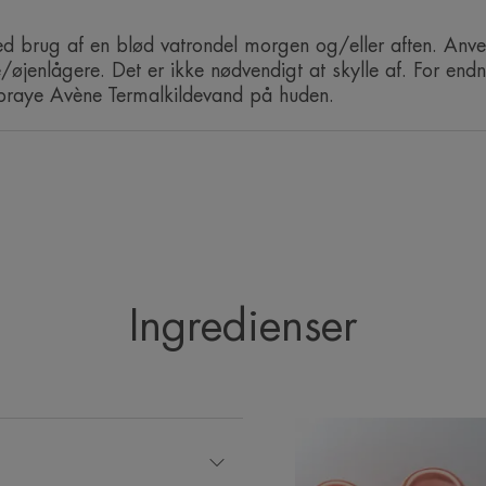
KONSISTENS
ed brug af en blød vatrondel morgen og/eller aften. Anve
/øjenlågere. Det er ikke nødvendigt at skylle af. For en
spraye Avène Termalkildevand på huden.
Duft
Frisk og let duft
Ingredienser