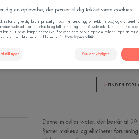
med tendens til a
der dig en oplevelse, der passer til dig takket være cookies
En formel af natur
kies for at give dig bedre personlig tilpasning (personliggjort reklame osv.) og avanceret fu
og fjerner makeu
r vores websted. For at fortsætte og lette din navigation på webstedet kan du direkte acce
ers kan du tilpasse brugen af cookies. For yderligere oplysninger om behandlingen af perso
es privatlivspolitik ved at klikke nedenfor:
Fortrolighedspolitik
Fjerner makeup, 
ndstillinger
Kun det vigtigste
Flaske
Flaske
400ml
FIND EN FORH
Denne micellar water, der består af 99 
fjerner makeup og eliminerer forurenings