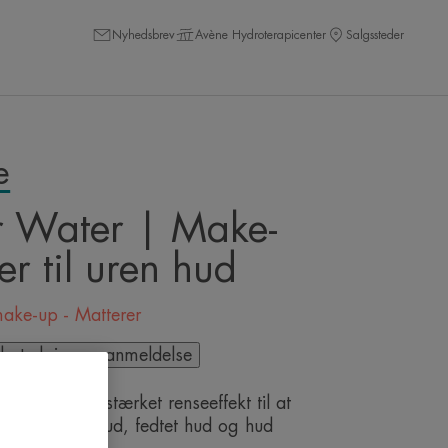
Nyhedsbrev
Avène Hydroterapicenter
Salgssteder
e
r Water | Make-
er til uren hud
make-up - Matterer
il at skrive en anmeldelse
 vand med forstærket renseeffekt til at
 kombineret hud, fedtet hud og hud