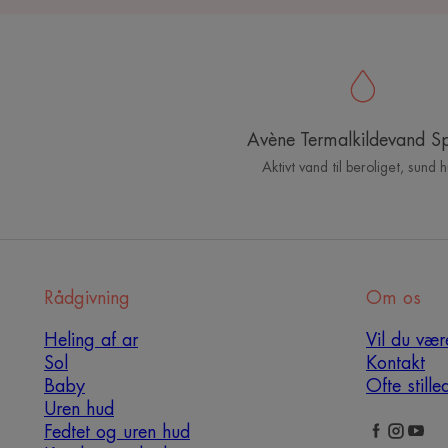
Avène Termalkildevand S
Aktivt vand til beroliget, sund 
Rådgivning
Om os
Heling af ar
Vil du vær
Sol
Kontakt
Baby
Ofte still
Uren hud
Fedtet og uren hud