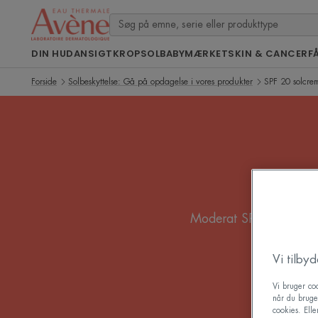
DIN HUD
ANSIGT
KROP
SOL
BABY
MÆRKET
SKIN & CANCER
F
Forside
Solbeskyttelse: Gå på opdagelse i vores produkter
SPF 20 solcre
Moderat SPF 20-beskytte
hud ikke er 
Vi tilby
Vi bruger coo
når du bruge
cookies. Ell