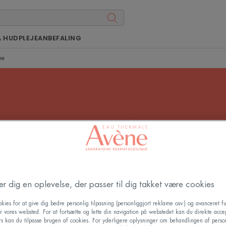
Å HUDPLEJEANBEFALING
me
SPF 20 solcreme
lse anbefales til mørk hud, der ikke er tilbøjelig til at bl
tilbøjeligt til at blive solskoldet, er SPF 20 den rette solfa
der dig en oplevelse, der passer til dig takket være cookies
kies for at give dig bedre personlig tilpasning (personliggjort reklame osv.) og avanceret fu
r vores websted. For at fortsætte og lette din navigation på webstedet kan du direkte acce
ers kan du tilpasse brugen af cookies. For yderligere oplysninger om behandlingen af perso