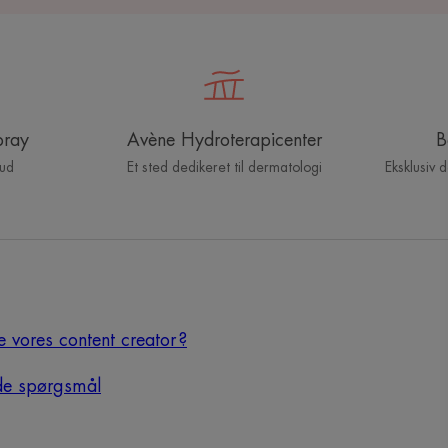
pray
Avène Hydroterapicenter
B
hud
Et sted dedikeret til dermatologi
Eksklusiv 
e vores content creator ?
ede spørgsmål