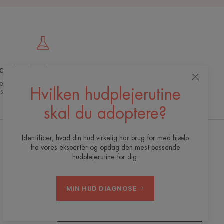
anebrydende innovation
dermokosmetisk ekspertise til effektiv og
Hvilken hudplejerutine
sikker hudpleje af høj lvalitet
skal du adoptere?
Identificer, hvad din hud virkelig har brug for med hjælp
fra vores eksperter og opdag den mest passende
Modtag vores nyhedsbrev
hudplejerutine for dig.
Vi står altid klar til at hjælpe din hud. Alle vores
tips til at passe på din hud hver dag.
MIN HUD DIAGNOSE
TILMELD DIG NYHEDSBREVET