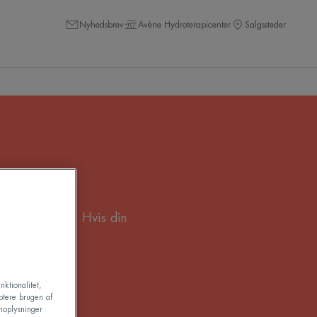
Nyhedsbrev
Avène Hydroterapicenter
Salgssteder
ive solskoldet. Hvis din
ktor for dig.
nktionalitet,
ptere brugen af
noplysninger