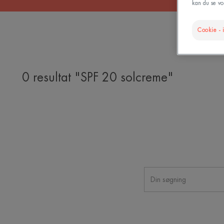
kan du se vor
Cookie - i
0 resultat "SPF 20 solcreme"