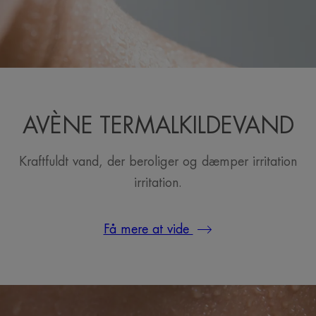
AVÈNE TERMALKILDEVAND
Kraftfuldt vand, der beroliger og dæmper irritation
irritation.
Få mere at vide