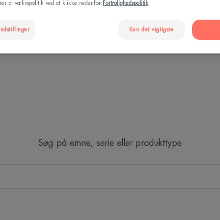
es privatlivspolitik ved at klikke nedenfor:
Fortrolighedspolitik
ndstillinger
Kun det vigtigste
Produkttype
Hudtyper for kroppen
Hudtype ansigt
Søg på emne, serie eller produkttype