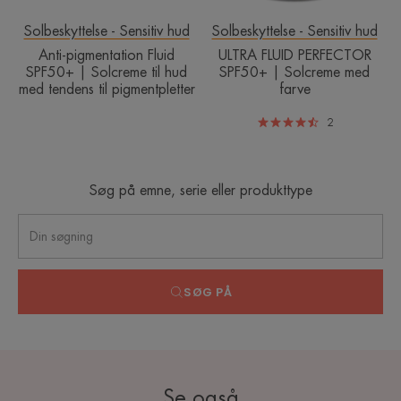
med
tendens
Solbeskyttelse - Sensitiv hud
Solbeskyttelse - Sensitiv hud
til
Anti-pigmentation Fluid
ULTRA FLUID PERFECTOR
pigmentpletter
SPF50+ | Solcreme til hud
SPF50+ | Solcreme med
med tendens til pigmentpletter
farve
2
Søg på emne, serie eller produkttype
SØG PÅ
Se også