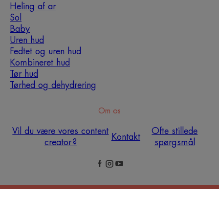
Heling af ar
Sol
Baby
Hvilken hudplejerutine skal
Uren hud
du adoptere?
Fedtet og uren hud
Kombineret hud
Identificer, hvad din hud virkelig har brug for med
Tør hud
hjælp fra vores eksperter og opdag den mest
Tørhed og dehydrering
passende hudplejerutine for dig.
Om os
MIN HUD DIAGNOSE
Vil du være vores content
Ofte stillede
Kontakt
creator ?
spørgsmål
Juridiske meddelelser
Fortrolighedspolitik
Cookie - indstillinger
© 2026 Eau Thermale Avène