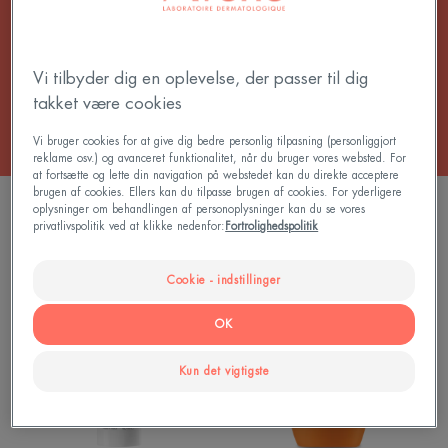
farvet ansigtssolcreme.
Alle Solbeskyttelse til ansigtet
Vi tilbyder dig en oplevelse, der passer til dig
takket være cookies
Vi bruger cookies for at give dig bedre personlig tilpasning (personliggjort
reklame osv.) og avanceret funktionalitet, når du bruger vores websted. For
at fortsætte og lette din navigation på webstedet kan du direkte acceptere
brugen af cookies. Ellers kan du tilpasse brugen af cookies. For yderligere
2 resultater "Solcreme med farve for en
oplysninger om behandlingen af personoplysninger kan du se vores
beskyttet hud"
privatlivspolitik ved at klikke nedenfor:
Fortrolighedspolitik
Anti-
ULTRA
Cookie - indstillinger
pigmentation
FLUID
Fluid
PERFECTOR
OK
SPF50+
SPF50+
|
|
Kun det vigtigste
Solcreme
Solcreme
til
med
hud
farve